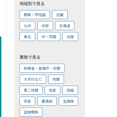
地域別で見る
関東・甲信越
近畿
九州
中部
北海道
東北
中・四国
北陸
業態で見る
財務省・金融庁・日銀
大手行など
地銀
第二地銀
信金
信組
労金
農漁協
生損保
証券関係