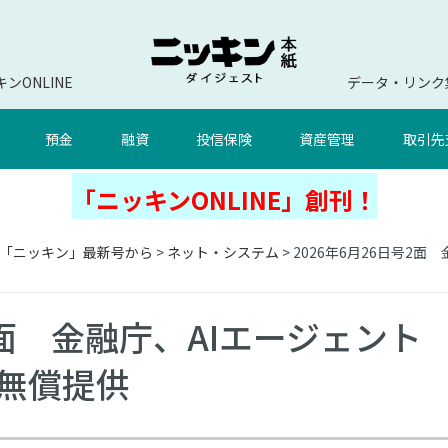
ンONLINE
データ・リンク
預金
融資
投信保険
資産管理
取引先
「ニッキンONLINE」創刊！
「ニッキン」最新号から
>
ネット・システム
> 2026年6月26日号2
号2面 金融庁、AIエージェント
に無償提供