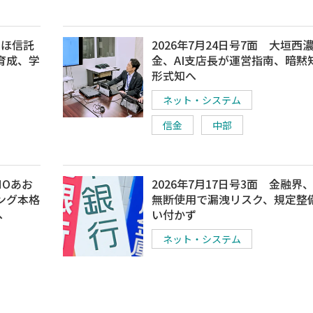
ずほ信託
2026年7月24日号7面 大垣西
育成、学
金、AI支店長が運営指南、暗黙
形式知へ
ネット・システム
信金
中部
MOあお
2026年7月17日号3面 金融界、
ング本格
無断使用で漏洩リスク、規定整
へ
い付かず
ネット・システム