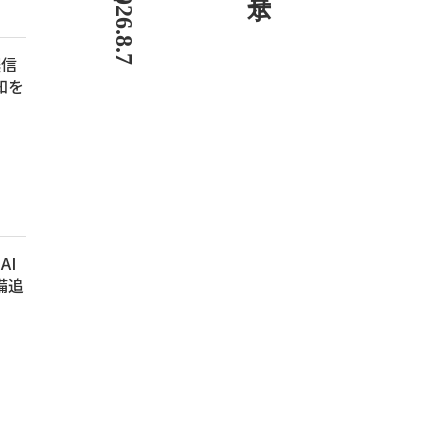
濃信
知を
AI
備追