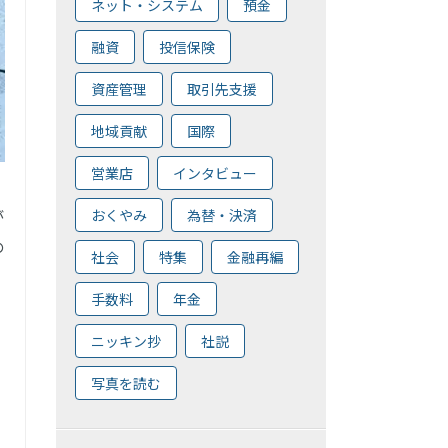
ネット・システム
預金
融資
投信保険
資産管理
取引先支援
地域貢献
国際
営業店
インタビュー
おくやみ
為替・決済
が
の
社会
特集
金融再編
手数料
年金
ニッキン抄
社説
写真を読む