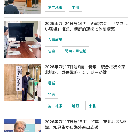
第二地銀
中部
2026年7月24日号16面 西武信金、「やさし
い職場」推進、横断的連携で体制構築
人事施策
信金
関東・甲信越
2026年7月17日号8面 特集 統合相次ぐ東
北地区、成長戦略・シナジーが鍵
経営
特集
第二地銀
地銀
東北
2026年7月17日号15面 特集 東北地区3地
銀、知見生かし海外進出支援