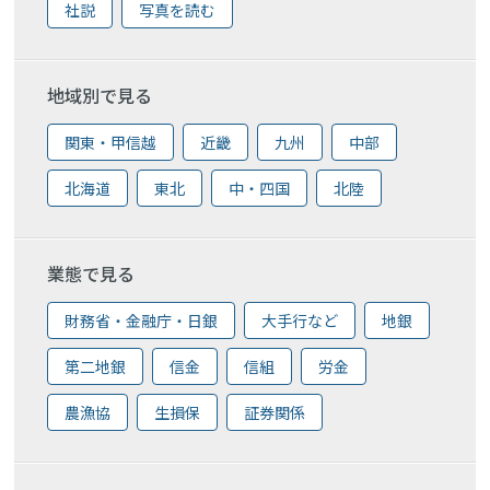
社説
写真を読む
地域別で見る
関東・甲信越
近畿
九州
中部
北海道
東北
中・四国
北陸
業態で見る
財務省・金融庁・日銀
大手行など
地銀
第二地銀
信金
信組
労金
農漁協
生損保
証券関係