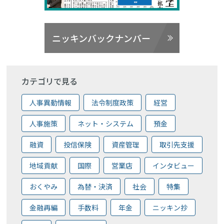
ニッキンバックナンバー
カテゴリで見る
人事異動情報
法令制度政策
経営
人事施策
ネット・システム
預金
融資
投信保険
資産管理
取引先支援
地域貢献
国際
営業店
インタビュー
おくやみ
為替・決済
社会
特集
金融再編
手数料
年金
ニッキン抄