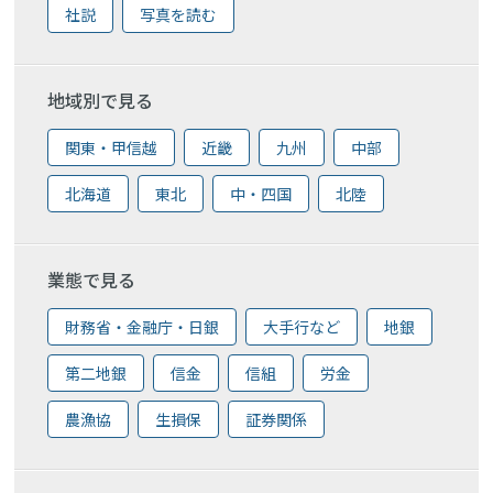
社説
写真を読む
地域別で見る
関東・甲信越
近畿
九州
中部
北海道
東北
中・四国
北陸
業態で見る
財務省・金融庁・日銀
大手行など
地銀
第二地銀
信金
信組
労金
農漁協
生損保
証券関係