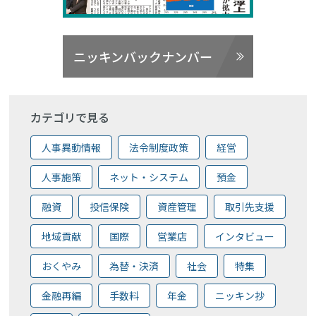
ニッキンバックナンバー
カテゴリで見る
人事異動情報
法令制度政策
経営
人事施策
ネット・システム
預金
融資
投信保険
資産管理
取引先支援
地域貢献
国際
営業店
インタビュー
おくやみ
為替・決済
社会
特集
金融再編
手数料
年金
ニッキン抄