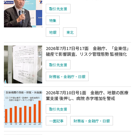
取引先支援
特集
地銀
東北
2026年7月17日号17面 金融庁、「全東信」
破産で影響調査、リスク管理態勢 監視強化
取引先支援
財務省・金融庁・日銀
2026年7月10日号1面 金融庁、地銀の医療
業支援 後押し、病院 赤字増加を警戒
取引先支援
一面記事
財務省・金融庁・日銀