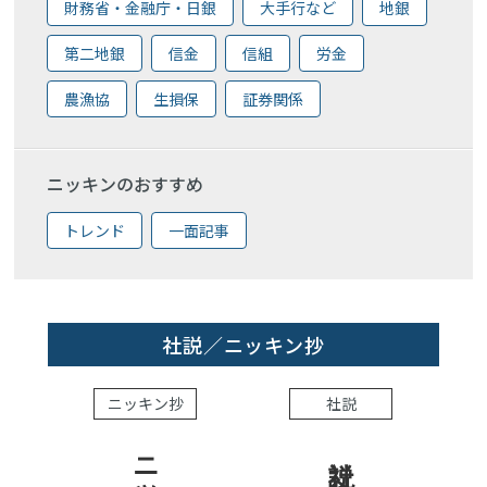
財務省・金融庁・日銀
大手行など
地銀
第二地銀
信金
信組
労金
農漁協
生損保
証券関係
ニッキンのおすすめ
トレンド
一面記事
社説／ニッキン抄
ニッキン抄
社説