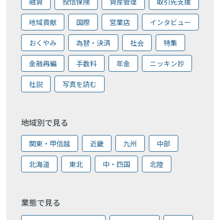
融資
投信保険
資産管理
取引先支援
地域貢献
国際
営業店
インタビュー
おくやみ
為替・決済
社会
特集
金融再編
手数料
年金
ニッキン抄
社説
写真を読む
地域別で見る
関東・甲信越
近畿
九州
中部
北海道
東北
中・四国
北陸
業態で見る