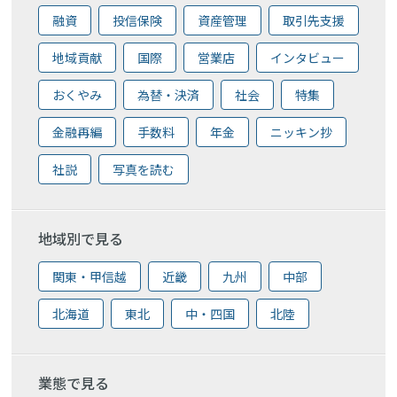
融資
投信保険
資産管理
取引先支援
地域貢献
国際
営業店
インタビュー
おくやみ
為替・決済
社会
特集
金融再編
手数料
年金
ニッキン抄
社説
写真を読む
地域別で見る
関東・甲信越
近畿
九州
中部
北海道
東北
中・四国
北陸
業態で見る