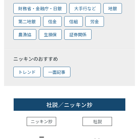
財務省・金融庁・日銀
大手行など
地銀
第二地銀
信金
信組
労金
農漁協
生損保
証券関係
ニッキンのおすすめ
トレンド
一面記事
社説／ニッキン抄
ニッキン抄
社説