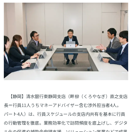
【静岡】清水銀行東静岡支店（畔柳（くろやなぎ）直之支店
長＝行員11人うちマネーアドバイザー含む渉外担当者4人。
パート4人）は、行員スケジュールの支店内共有を基本に行員
の行動管理を徹底。業務効率化で訪問頻度を底上げし、デジタ
ル化の促進や補助金申請支援、ソリューション営業などで成果