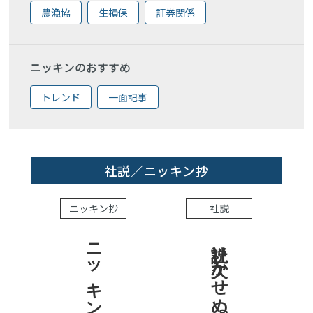
農漁協
生損保
証券関係
ニッキンのおすすめ
トレンド
一面記事
社説／ニッキン抄
ニッキン抄
社説
ニッキン抄 2026.7.31
社説 欠かせぬ金融市場への目配り