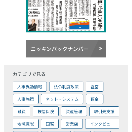
ニッキンバックナンバー
カテゴリで見る
人事異動情報
法令制度政策
経営
人事施策
ネット・システム
預金
融資
投信保険
資産管理
取引先支援
地域貢献
国際
営業店
インタビュー