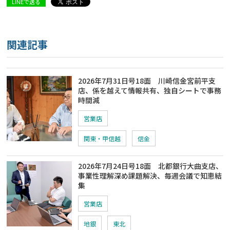
LINEで送る
関連記事
2026年7月31日号18面 川崎信金宮前平支
店、係を越えて情報共有、独自シートで事務
時間減
営業店
関東・甲信越
信金
2026年7月24日号18面 北都銀行大曲支店、
事業性理解深め課題解決、毎週会議で知恵結
集
営業店
地銀
東北