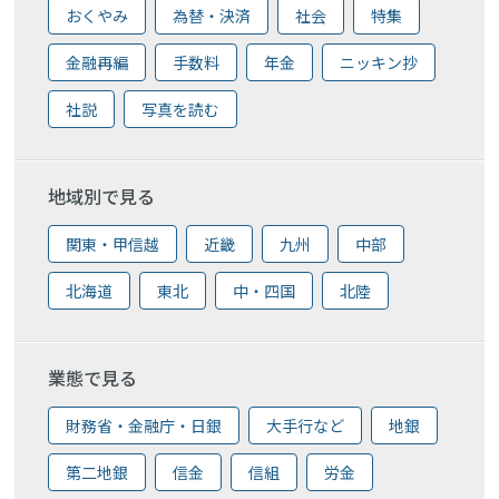
おくやみ
為替・決済
社会
特集
金融再編
手数料
年金
ニッキン抄
社説
写真を読む
地域別で見る
関東・甲信越
近畿
九州
中部
北海道
東北
中・四国
北陸
業態で見る
財務省・金融庁・日銀
大手行など
地銀
第二地銀
信金
信組
労金