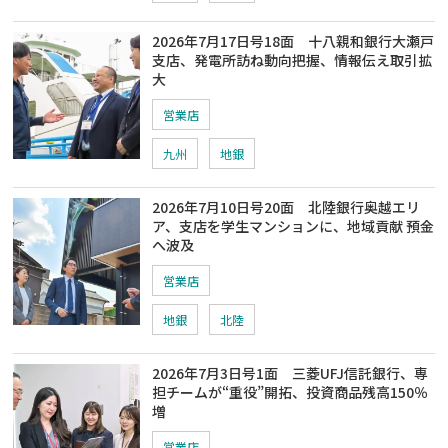
2026年7月17日号18面 十八親和銀行大瀬戸
支店、発電所訪ね動向把握、情報伝え取引拡
大
営業店
九州
地銀
2026年7月10日号20面 北陸銀行奥越エリ
ア、支店を学生マンションに、地域貢献 預金
へ波及
営業店
地銀
北陸
2026年7月3日号1面 三菱UFJ信託銀行、専
担チームが“重役”開拓、投資商品残高150％
増
営業店