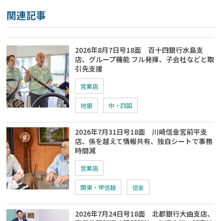
関連記事
2026年8月7日号18面 百十四銀行水島支
店、グループ機能 フル発揮、子会社などと取
引先支援
営業店
地銀
中・四国
2026年7月31日号18面 川崎信金宮前平支
店、係を越えて情報共有、独自シートで事務
時間減
営業店
関東・甲信越
信金
2026年7月24日号18面 北都銀行大曲支店、