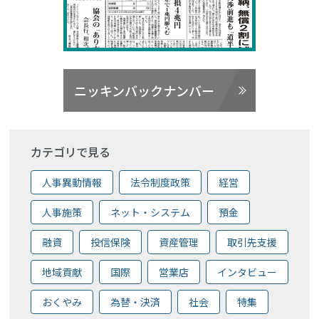
ニッキンバックナンバー
カテゴリで見る
人事異動情報
法令制度政策
経営
人事施策
ネット・システム
預金
融資
投信保険
資産管理
取引先支援
地域貢献
国際
営業店
インタビュー
おくやみ
為替・決済
社会
特集