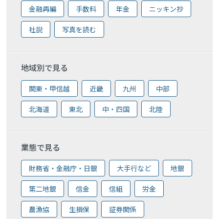
金融再編
手数料
年金
ニッキン抄
社説
写真を読む
地域別で見る
関東・甲信越
近畿
九州
中部
北海道
東北
中・四国
北陸
業態で見る
財務省・金融庁・日銀
大手行など
地銀
第二地銀
信金
信組
労金
農漁協
生損保
証券関係