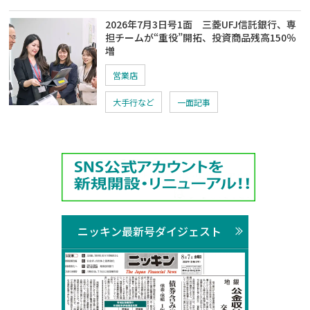
2026年7月3日号1面 三菱UFJ信託銀行、専
担チームが“重役”開拓、投資商品残高150％
増
営業店
大手行など
一面記事
ニッキン最新号ダイジェスト