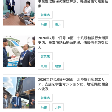
事業性理解深め課題解決、毎週会議で知恵結
集
営業店
地銀
東北
2026年7月17日号18面 十八親和銀行大瀬戸
支店、発電所訪ね動向把握、情報伝え取引拡
大
営業店
九州
地銀
2026年7月10日号20面 北陸銀行奥越エリ
ア、支店を学生マンションに、地域貢献 預金
へ波及
営業店
地銀
北陸