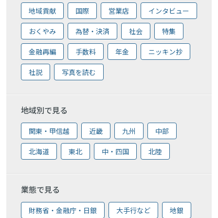
地域貢献
国際
営業店
インタビュー
おくやみ
為替・決済
社会
特集
金融再編
手数料
年金
ニッキン抄
社説
写真を読む
地域別で見る
関東・甲信越
近畿
九州
中部
北海道
東北
中・四国
北陸
業態で見る
財務省・金融庁・日銀
大手行など
地銀