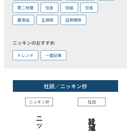
第二地銀
信金
信組
労金
農漁協
生損保
証券関係
ニッキンのおすすめ
トレンド
一面記事
社説／ニッキン抄
ニッキン抄
社説