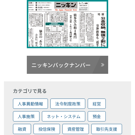
ニッキンバックナンバー
カテゴリで見る
人事異動情報
法令制度政策
経営
人事施策
ネット・システム
預金
融資
投信保険
資産管理
取引先支援