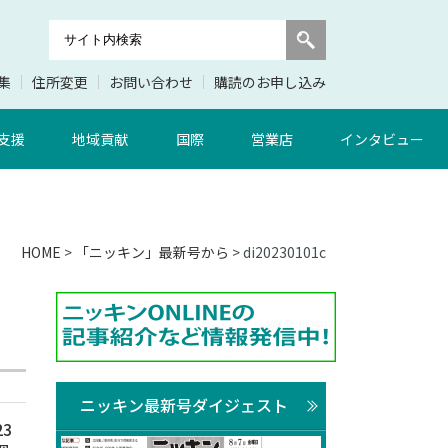
集
住所変更
お問い合わせ
購読のお申し込み
支援
地域貢献
国際
営業店
インタビュー
HOME
>
「ニッキン」最新号から
> di20230101c
ニッキン最新号ダイジェスト
3