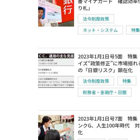
番マイナカード 確認効率
り札」
法令制度政策
ネット・システム
特集
2023年1月1日号5面 特
イズ“政策修正”に市場揺れ
の「日銀リスク」顕在化
法令制度政策
特集
財務省・金融庁・日銀
2023年1月1日号7面 特
ンクG、人生100年時代 
化