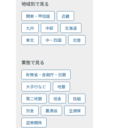
地域別で見る
関東・甲信越
近畿
九州
中部
北海道
東北
中・四国
北陸
業態で見る
財務省・金融庁・日銀
大手行など
地銀
第二地銀
信金
信組
労金
農漁協
生損保
証券関係