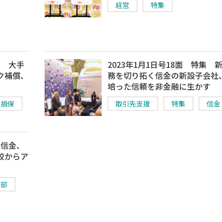
経営
特集
集 大手
2023年1月1日号18面 特集 
ク補償、
務を切り拓く信金の新設子会社
培った信頼を非金融に生かす
生損保
取引先支援
特集
信金
阜信金、
校からア
中部