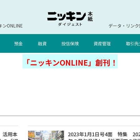
ンONLINE
データ・リンク
預金
融資
投信保険
資産管理
取引先
「ニッキンONLINE」創刊！
集 活用本
2023年1月1日号4面 特集 202