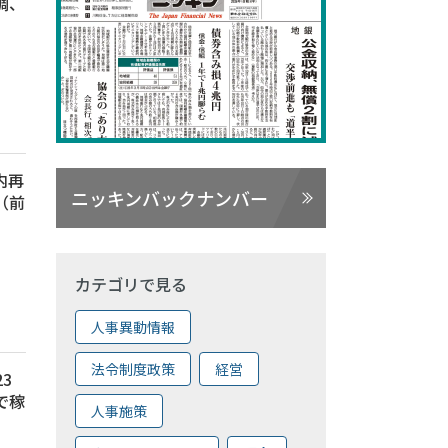
調、
内再
ニッキンバックナンバー
（前
カテゴリで見る
人事異動情報
法令制度政策
経営
3
で稼
人事施策