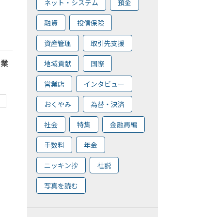
ネット・システム
預金
融資
投信保険
資産管理
取引先支援
新業
地域貢献
国際
、
営業店
インタビュー
おくやみ
為替・決済
社会
特集
金融再編
手数料
年金
ニッキン抄
社説
写真を読む