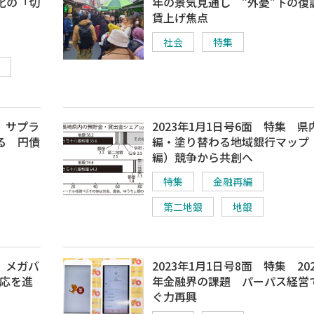
化の「切
年の景気見通し ”外憂”下の復
賃上げ焦点
社会
特集
集 サプラ
2023年1月1日号6面 特集 県
る 円債
編・塗り替わる地域銀行マップ
編）競争から共創へ
特集
金融再編
第二地銀
地銀
集 メガバ
2023年1月1日号8面 特集 202
対応を進
年金融界の課題 パーパス経営
ぐ力再興