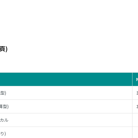
頁)
型)
算型)
ィカル
り)