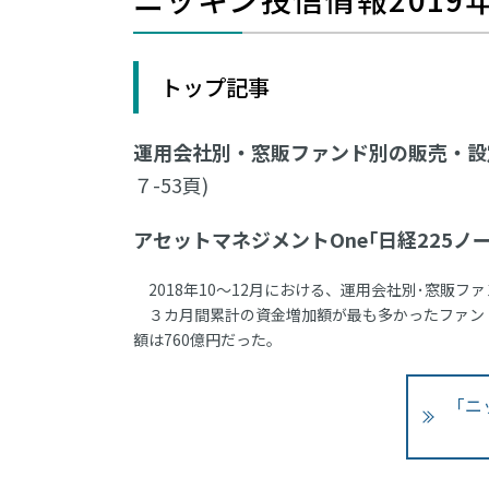
トップ記事
運用会社別・窓販ファンド別の販売・設定・
７-53頁)
アセットマネジメントOne｢日経225ノ
2018年10～12月における、運用会社別･窓販フ
３カ月間累計の資金増加額が最も多かったファンド
額は760億円だった。
「ニ