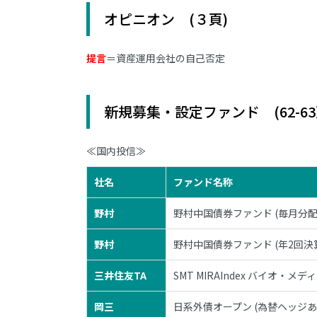
オピニオン (３頁)
提言
＝資産運用会社の自己否定
新規募集・設定ファンド (62-63
≪国内投信≫
社名
ファンド名称
野村
野村中国債券ファンド (毎月分配
野村
野村中国債券ファンド (年2回決
三井住友TA
SMT MIRAIndex バイオ・メデ
岡三
日系外債オープン (為替ヘッジあ