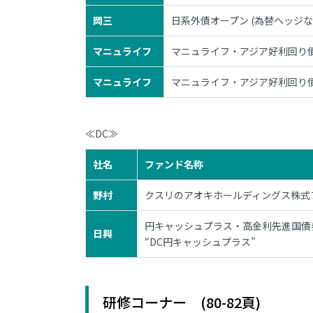
岡三
日系外債オープン (為替ヘッジな
マニュライフ
マニュライフ・アジア好利回り債券
マニュライフ
マニュライフ・アジア好利回り債券
≪DC≫
社名
ファンド名称
野村
クスリのアオキホールディングス株式フ
円キャッシュプラス・高金利先進国債
日興
“DC円キャッシュプラス”
研修コーナー (80-82頁)