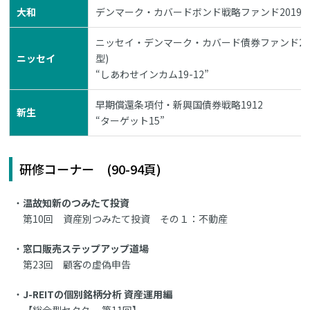
大和
デンマーク・カバードボンド戦略ファンド2019-1
ニッセイ・デンマーク・カバード債券ファンド201
ニッセイ
型)
“しあわせインカム19-12”
早期償還条項付・新興国債券戦略1912
新生
“ターゲット15”
研修コーナー (90-94頁)
温故知新のつみたて投資
第10回 資産別つみたて投資 その１：不動産
窓口販売ステップアップ道場
第23回 顧客の虚偽申告
J-REITの個別銘柄分析 資産運用編
【総合型セクター 第11回】