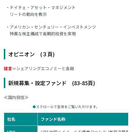
ドイチェ・アセット・マネジメント
リートの動向を教示
アメリカン・センチュリー・インベストメンツ
特異な株主構成で長期的投資を実現
オピニオン (３頁)
提言
＝シェアリングエコノミーと金融
新規募集・設定ファンド (83-85頁)
≪国内投信≫
スクロールで全体をご覧いただけます。
社名
ファンド名称
UBS
UBS中国ハイイールド債券ファンド (毎月決算型