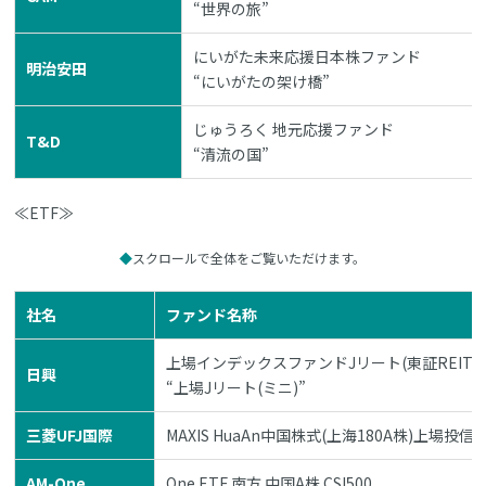
“世界の旅”
にいがた未来応援日本株ファンド
明治安田
“にいがたの架け橋”
じゅうろく 地元応援ファンド
T&D
“清流の国”
≪ETF≫
スクロールで全体をご覧いただけます。
社名
ファンド名称
上場インデックスファンドJリート(東証REIT指
日興
“上場Jリート(ミニ)”
三菱UFJ国際
MAXIS HuaAn中国株式(上海180A株)上場投信
AM-One
One ETF 南方 中国A株 CSI500