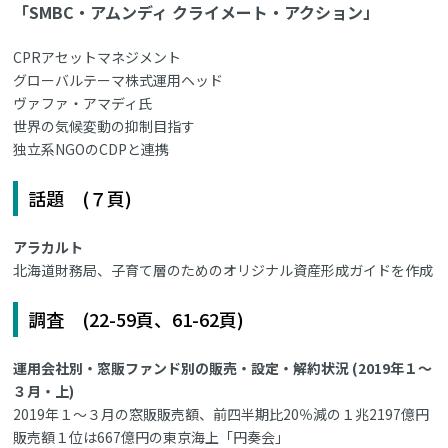
「SMBC・アムンディ クライメート・アクション」
CPRアセットマネジメント
グローバルテーマ株式運用ヘッド
ヴァファ・アマディ氏
世界の気候変動の抑制目指す
独立系NGOのCDPと連携
話題 (７頁)
アラカルト
北海道財務局、子育て層のためのオリジナル資産形成ガイドを作成
調査 (22-59頁、61-62頁)
運用会社別・窓販ファンド別の販売・設定・解約状況 (2019年１～
３月・上)
2019年１～３月の窓販販売額、前四半期比20％減の１兆2197億円
販売額１位は667億円の東京海上「円奏会」