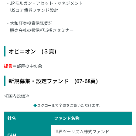
JPモルガン・アセット・マネジメント
USコア債券ファンド設定
大和証券投資信託委託
販売会社の投信担当招きセミナー
オピニオン (３頁)
提言
＝部屋の中の象
新規募集・設定ファンド (67-68頁)
≪国内投信≫
スクロールで全体をご覧いただけます。
社名
ファンド名称
世界ツーリズム株式ファンド
CAM