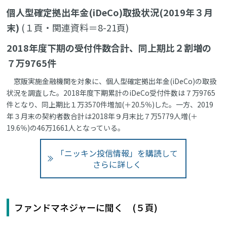
個人型確定拠出年金(iDeCo)取扱状況(2019年３月
末)
(１頁・関連資料＝8-21頁)
2018年度下期の受付件数合計、同上期比２割増の
７万9765件
窓販実施金融機関を対象に、個人型確定拠出年金(iDeCo)の取扱
状況を調査した。2018年度下期累計のiDeCo受付件数は７万9765
件となり、同上期比１万3570件増加(＋20.5％)した。一方、2019
年３月末の契約者数合計は2018年９月末比７万5779人増(＋
19.6％)の46万1661人となっている。
「ニッキン投信情報」を購読して
さらに詳しく
ファンドマネジャーに聞く (５頁)