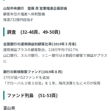
山梨中央銀行 齋藤 亮 営業推進企画部長
顧客本位の推進へ体制整備
残高732億円目指す
調査 (32-48頁、49-50頁)
全国銀行の運用損益別顧客比率(2019年３月末)
運用損益プラスの顧客割合、118行平均で62.7％
山口銀行、スルガ銀行、ソニー銀行は８割超の顧客で損益がプラス
に
銀行の新規取扱ファンド(2019年８月)
17行が延べ52ファンドを追加
「グローバル３倍３分法」を１年、隔月決算ともに４行が採用
ファンド列島 (51-53頁)
富山県