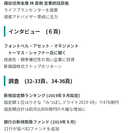
諏訪信用金庫 林 直樹 営業統括部長
ライフプランセンターを設置
資産アドバイザー育成に注力
インタビュー (６頁)
フォントベル・アセット・マネジメント
トーマス・シャフナー氏に聞く
成長性・競争優位性の高い企業に投資
新興国株式でトップのリターン
調査 (32-33頁、34-36頁)
新規設定額ランキング (2019年９月設定)
設定額１位はりそな「みつぼしフライト2019-09」で476億円
設定額合計は前月比806億円の大幅な増加に
銀行の新規取扱ファンド (2019年９月)
21行が延べ82ファンドを追加