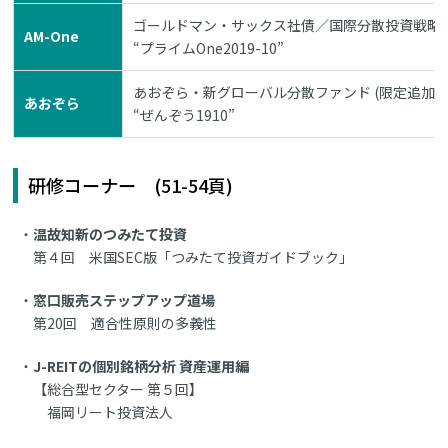
ゴールドマン・サックス社債／国際分散投資戦略ファ
AM-One
“プライムOne2019-10”
あおぞら・新グローバル分散ファンド (限定追加型)2
あおぞら
“ぜんぞう1910”
研修コーナー (51-54頁)
温故知新のつみたて投資
第４回 米国SEC版「つみたて投資ガイドブック」
窓口販売ステップアップ道場
第20回 適合性原則の多義性
J-REITの個別銘柄分析 資産運用編
【総合型セクター 第５回】
福岡リート投資法人