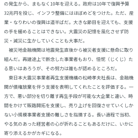
の発生から、まもなく10年を迎える。政府は10年で復興予算
32兆円を投じ、インフラ整備にはほぼめどをつけた。ただ、産
業・なりわいの復興は道半ばだ。大きな節目を迎えても、支援
の手を緩めることはできない。大震災の記憶を風化させず防
災・減災に生かしていくことも大事だ。
被災地金融機関は地震発生直後から被災者支援に懸命に取り
組んだ。再建途上で断念した事業者もおり、忸怩（じくじ）た
る思いはあろうが、その努力は誰もが認めるところだ。
東日本大震災事業者再生支援機構の松崎孝夫社長は、金融機
関が債権放棄を伴う支援を表明してくれたことを評価する。一
方で、悪い部分を切り離す再生手段が可能な大企業と違い、時
間をかけて販路開拓を支援し、売り上げを回復させていくしか
ない小規模事業者支援の難しさを指摘する。長い過程で当初、
やる気のあった経営者の心が折れることもあるだけに、いかに
寄り添えるかがカギになる。