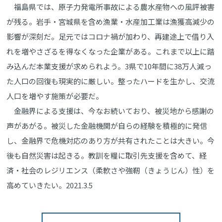
福島県では、原子力発電所事故による農水産物への風評被害
が残る。岩手・宮城県を含め漁業・水産加工業は漁獲高減少の
影響が深刻だ。足元ではコロナ禍が加わり、再建途上で借り入
れを増やさざるを得なくなった企業がある。これまで以上に踏
み込んだ本業支援が求められよう。3県で10年間に38万人減っ
た人口の回復も現実的に厳しい。整ったハードを生かし、交流
人口を増やす施策が必要だ。
金融界による支援は、今なお続いており、被災地から感謝の
声があがる。被災した金融機関が自らの経験を積極的に発信
し、金融界で危機対応のあり方が共有されたことは大きい。今
後も自然災害は起きる。教訓を糧に取引先支援を含めて、経
済・社会のレジリエンス（柔軟さや強靭（きょうじん）性）を
高めていきたい。2021.3.5