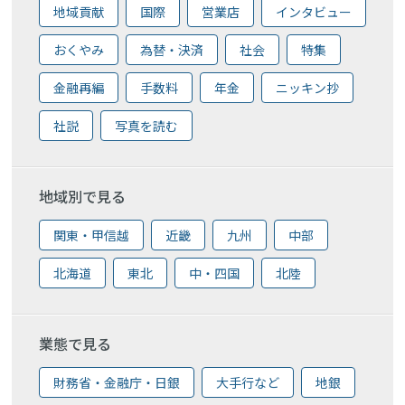
地域貢献
国際
営業店
インタビュー
おくやみ
為替・決済
社会
特集
金融再編
手数料
年金
ニッキン抄
社説
写真を読む
地域別で見る
関東・甲信越
近畿
九州
中部
北海道
東北
中・四国
北陸
業態で見る
財務省・金融庁・日銀
大手行など
地銀