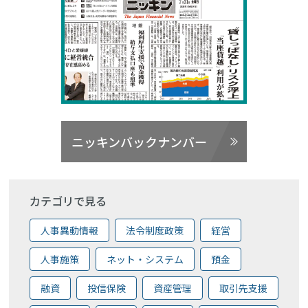
ニッキンバックナンバー
カテゴリで見る
人事異動情報
法令制度政策
経営
人事施策
ネット・システム
預金
融資
投信保険
資産管理
取引先支援