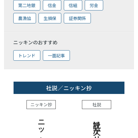
第二地銀
信金
信組
労金
農漁協
生損保
証券関係
ニッキンのおすすめ
トレンド
一面記事
社説／ニッキン抄
ニッキン抄
社説