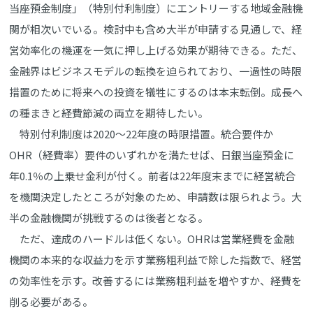
当座預金制度」（特別付利制度）にエントリーする地域金融機
関が相次いでいる。検討中も含め大半が申請する見通しで、経
営効率化の機運を一気に押し上げる効果が期待できる。ただ、
金融界はビジネスモデルの転換を迫られており、一過性の時限
措置のために将来への投資を犠牲にするのは本末転倒。成長へ
の種まきと経費節減の両立を期待したい。
特別付利制度は2020～22年度の時限措置。統合要件か
OHR（経費率）要件のいずれかを満たせば、日銀当座預金に
年0.1％の上乗せ金利が付く。前者は22年度末までに経営統合
を機関決定したところが対象のため、申請数は限られよう。大
半の金融機関が挑戦するのは後者となる。
ただ、達成のハードルは低くない。OHRは営業経費を金融
機関の本来的な収益力を示す業務粗利益で除した指数で、経営
の効率性を示す。改善するには業務粗利益を増やすか、経費を
削る必要がある。