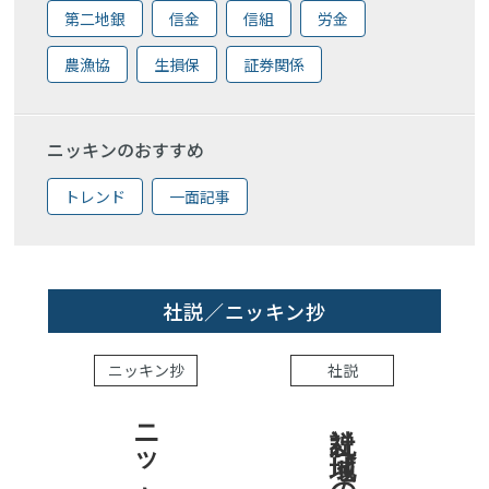
第二地銀
信金
信組
労金
農漁協
生損保
証券関係
ニッキンのおすすめ
トレンド
一面記事
社説／ニッキン抄
ニッキン抄
社説