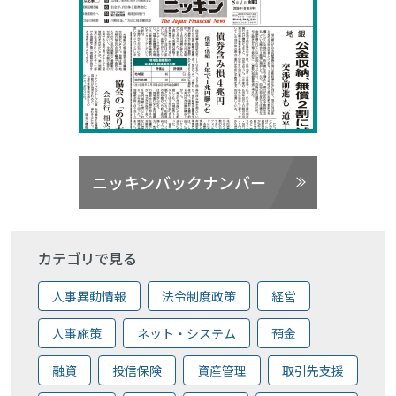
ニッキンバックナンバー
カテゴリで見る
人事異動情報
法令制度政策
経営
人事施策
ネット・システム
預金
融資
投信保険
資産管理
取引先支援