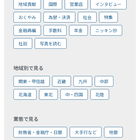
地域貢献
国際
営業店
インタビュー
おくやみ
為替・決済
社会
特集
金融再編
手数料
年金
ニッキン抄
社説
写真を読む
地域別で見る
関東・甲信越
近畿
九州
中部
北海道
東北
中・四国
北陸
業態で見る
財務省・金融庁・日銀
大手行など
地銀