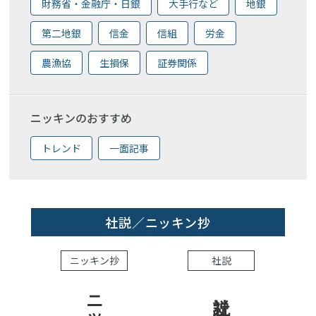
財務省・金融庁・日銀
大手行など
地銀
第二地銀
信金
信組
労金
農漁協
生損保
証券関係
ニッキンのおすすめ
トレンド
一面記事
社説／ニッキン抄
ニッキン抄
社説