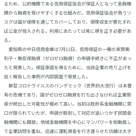
るため、公的機関である信用保証協会が保証人となって金融機
関から融資を受けやすくする仕組みだ。信用保証協会が負うリ
スクは国が保険を通じてカバーしており、保険収支が悪化すれ
ば公金が投入される。利用にあたっては常に襟を正す必要があ
る。
愛知県の中日信用金庫は7月12日、信用保証の一種の実質無
利子・無担保融資（ゼロゼロ融資）の申請手続きに不正があっ
たと発表した。保証承諾を得るために、当該企業の売り上げを
低く報告した事例が内部調査で発覚した。
新型コロナウイルスのパンデミック（世界的大流行）は未曽
有の危機であり、国がゼロゼロ融資を打ち出さなければ企業倒
産が続出した可能性が極めて高い。当初は政府系金融機関に窓
口が限られていたが、申請が殺到して対応が追いつかず民間金
融機関にも開放。地域金融機関を中心にマンパワーを総動員し
て企業訪問を重ね、迅速に運転資金を行き渡らせた功績は大き