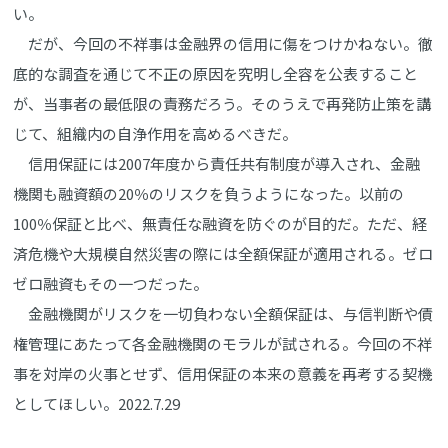
い。
だが、今回の不祥事は金融界の信用に傷をつけかねない。徹
底的な調査を通じて不正の原因を究明し全容を公表すること
が、当事者の最低限の責務だろう。そのうえで再発防止策を講
じて、組織内の自浄作用を高めるべきだ。
信用保証には2007年度から責任共有制度が導入され、金融
機関も融資額の20％のリスクを負うようになった。以前の
100％保証と比べ、無責任な融資を防ぐのが目的だ。ただ、経
済危機や大規模自然災害の際には全額保証が適用される。ゼロ
ゼロ融資もその一つだった。
金融機関がリスクを一切負わない全額保証は、与信判断や債
権管理にあたって各金融機関のモラルが試される。今回の不祥
事を対岸の火事とせず、信用保証の本来の意義を再考する契機
としてほしい。2022.7.29