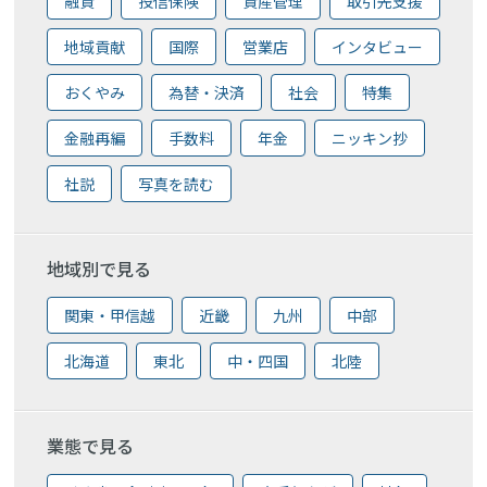
融資
投信保険
資産管理
取引先支援
地域貢献
国際
営業店
インタビュー
おくやみ
為替・決済
社会
特集
金融再編
手数料
年金
ニッキン抄
社説
写真を読む
地域別で見る
関東・甲信越
近畿
九州
中部
北海道
東北
中・四国
北陸
業態で見る