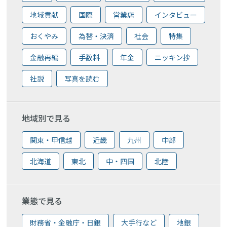
地域貢献
国際
営業店
インタビュー
おくやみ
為替・決済
社会
特集
金融再編
手数料
年金
ニッキン抄
社説
写真を読む
地域別で見る
関東・甲信越
近畿
九州
中部
北海道
東北
中・四国
北陸
業態で見る
財務省・金融庁・日銀
大手行など
地銀