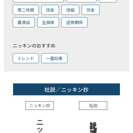
第二地銀
信金
信組
労金
農漁協
生損保
証券関係
ニッキンのおすすめ
トレンド
一面記事
社説／ニッキン抄
ニッキン抄
社説