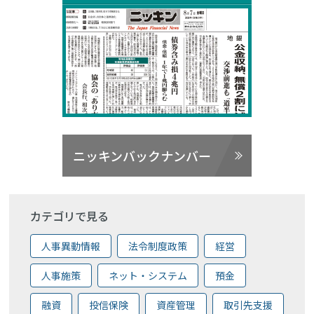
ニッキンバックナンバー
カテゴリで見る
人事異動情報
法令制度政策
経営
人事施策
ネット・システム
預金
融資
投信保険
資産管理
取引先支援