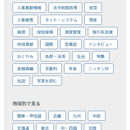
人事異動情報
法令制度政策
経営
人事施策
ネット・システム
預金
融資
投信保険
資産管理
取引先支援
地域貢献
国際
営業店
インタビュー
おくやみ
為替・決済
社会
特集
金融再編
手数料
年金
ニッキン抄
社説
写真を読む
地域別で見る
関東・甲信越
近畿
九州
中部
北海道
東北
中・四国
北陸