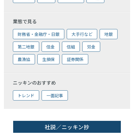
業態で見る
財務省・金融庁・日銀
大手行など
地銀
第二地銀
信金
信組
労金
農漁協
生損保
証券関係
ニッキンのおすすめ
トレンド
一面記事
社説／ニッキン抄