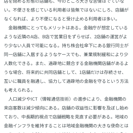
店を閉める形態の店舗も、今のところ大きな苦情はでていな
い。不便さを感じている利用者は皆無ではないにしろ、店舗が
なくなれば、より不便になると受け止める利用者は多い。
金融機関にとってもメリットはある。金融庁が想定している
ような近隣のA店、B店で営業日をずらせば、2店舗の運営がよ
り少ない人員で可能になる。持ち株会社傘下にある銀行同士が
同一店舗に入居するようなケースでも、兼業規制緩和により少
人数化できる。また、過疎地に競合する金融機関店舗があるよ
うな場合、将来的に共同店舗として、1店舗だけは存続させ、
互いに職員を融通し、協力して過疎地の金融を守るという方法
も考えられる。
人口減少やICT（情報通信技術）の進歩により、金融機関の
来店客数は減少傾向にある。店舗の収益性に影響を及ぼし始め
ており、中長期的視点で店舗戦略を見直す必要がある。地域の
金融インフラを維持することは地域金融機関の大きな使命とは