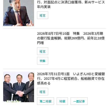
行、対面起点に決済口座獲得、新AIサービス
年内実装
経営
2026年8月7日号10面 特集 2026年3月期
の銀行監査報酬、総額269億円、前年比28億
円増
経営
特集
2026年7月31日号1面 いよぎんHDと愛媛銀
行、2027年4月に経営統合、船舶融資で存在
感高める
経営
第二地銀
地銀
一面記事