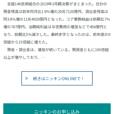
全国146信用組合の2019年3月期決算がまとまった。合計の
預金残高は前年同月比1.9％増の20兆7220億円、貸出金残高は
同3.8％増の11兆4920億円となった。コア業務純益は前期比7％
増の767億円。当期純利益は与信費用の増加などで456億円と
なり、前期比5％減少した。最終赤字となったのは、前年度の9
信組から15信組に増えた。
預金・貸出金は、増加が続いている。預貸金ともに100信組
以上が増やしており、…
続きはニッキンONLINEで！
ニッキンのお申し込み