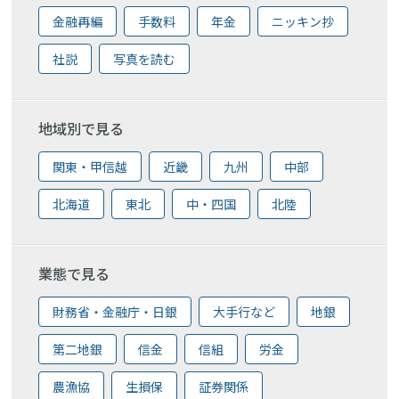
金融再編
手数料
年金
ニッキン抄
社説
写真を読む
地域別で見る
関東・甲信越
近畿
九州
中部
北海道
東北
中・四国
北陸
業態で見る
財務省・金融庁・日銀
大手行など
地銀
第二地銀
信金
信組
労金
農漁協
生損保
証券関係