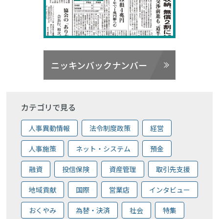
ニッキンバックナンバー
カテゴリで見る
人事異動情報
法令制度政策
経営
人事施策
ネット・システム
預金
融資
投信保険
資産管理
取引先支援
地域貢献
国際
営業店
インタビュー
おくやみ
為替・決済
社会
特集