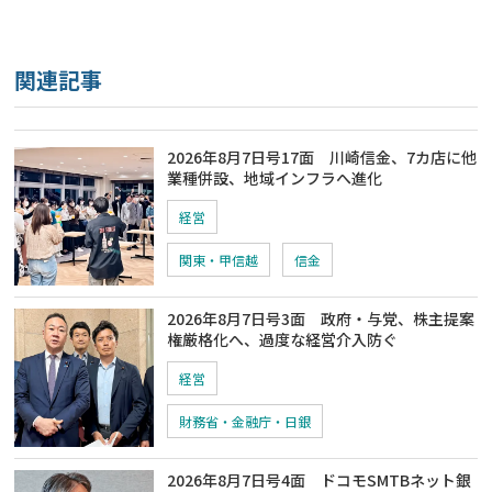
関連記事
2026年8月7日号17面 川崎信金、7カ店に他
業種併設、地域インフラへ進化
経営
関東・甲信越
信金
2026年8月7日号3面 政府・与党、株主提案
権厳格化へ、過度な経営介入防ぐ
経営
財務省・金融庁・日銀
2026年8月7日号4面 ドコモSMTBネット銀