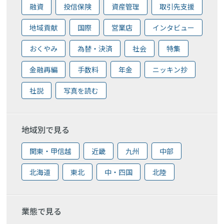
融資
投信保険
資産管理
取引先支援
地域貢献
国際
営業店
インタビュー
おくやみ
為替・決済
社会
特集
金融再編
手数料
年金
ニッキン抄
社説
写真を読む
地域別で見る
関東・甲信越
近畿
九州
中部
北海道
東北
中・四国
北陸
業態で見る