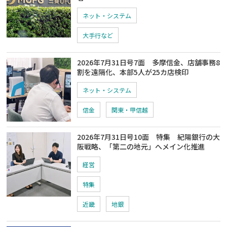
ネット・システム
大手行など
2026年7月31日号7面 多摩信金、店舗事務8
割を遠隔化、本部5人が25カ店検印
ネット・システム
信金
関東・甲信越
2026年7月31日号10面 特集 紀陽銀行の大
阪戦略、「第二の地元」へメイン化推進
経営
特集
近畿
地銀