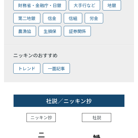
財務省・金融庁・日銀
大手行など
地銀
第二地銀
信金
信組
労金
農漁協
生損保
証券関係
ニッキンのおすすめ
トレンド
一面記事
社説／ニッキン抄
ニッキン抄
社説