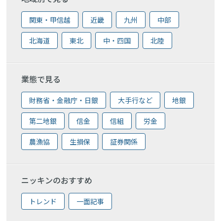
関東・甲信越
近畿
九州
中部
北海道
東北
中・四国
北陸
業態で見る
財務省・金融庁・日銀
大手行など
地銀
第二地銀
信金
信組
労金
農漁協
生損保
証券関係
ニッキンのおすすめ
トレンド
一面記事