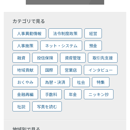
カテゴリで見る
人事異動情報
法令制度政策
経営
人事施策
ネット・システム
預金
融資
投信保険
資産管理
取引先支援
地域貢献
国際
営業店
インタビュー
おくやみ
為替・決済
社会
特集
金融再編
手数料
年金
ニッキン抄
社説
写真を読む
地域別で見る