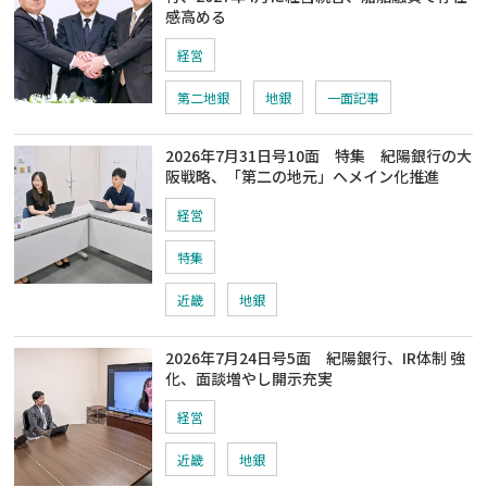
感高める
経営
第二地銀
地銀
一面記事
2026年7月31日号10面 特集 紀陽銀行の大
阪戦略、「第二の地元」へメイン化推進
経営
特集
近畿
地銀
2026年7月24日号5面 紀陽銀行、IR体制 強
化、面談増やし開示充実
経営
近畿
地銀