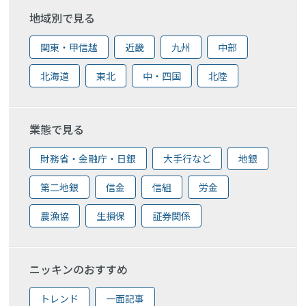
地域別で見る
関東・甲信越
近畿
九州
中部
北海道
東北
中・四国
北陸
業態で見る
財務省・金融庁・日銀
大手行など
地銀
第二地銀
信金
信組
労金
農漁協
生損保
証券関係
ニッキンのおすすめ
トレンド
一面記事