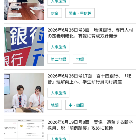
人事施策
信金
関東・甲信越
2026年6月26日号3面 地域銀行、専門人材
の定義明確化、有報に育成方針開示
人事施策
第二地銀
地銀
2026年6月26日号17面 百十四銀行、「吃
音」理解向上へ、学生が行員向け講座
人事施策
地銀
中・四国
2026年6月19日号8面 実像 過熱する新卒
採用、脱「前例踏襲」攻めに転換
人事施策