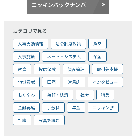
ニッキンバックナンバー
カテゴリで見る
人事異動情報
法令制度政策
経営
人事施策
ネット・システム
預金
融資
投信保険
資産管理
取引先支援
地域貢献
国際
営業店
インタビュー
おくやみ
為替・決済
社会
特集
金融再編
手数料
年金
ニッキン抄
社説
写真を読む