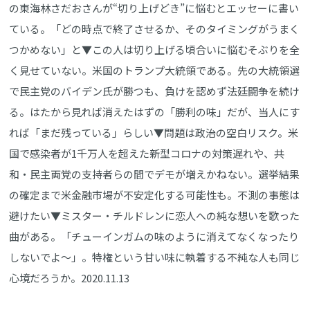
の東海林さだおさんが“切り上げどき”に悩むとエッセーに書い
ている。「どの時点で終了させるか、そのタイミングがうまく
つかめない」と▼この人は切り上げる頃合いに悩むそぶりを全
く見せていない。米国のトランプ大統領である。先の大統領選
で民主党のバイデン氏が勝つも、負けを認めず法廷闘争を続け
る。はたから見れば消えたはずの「勝利の味」だが、当人にす
れば「まだ残っている」らしい▼問題は政治の空白リスク。米
国で感染者が1千万人を超えた新型コロナの対策遅れや、共
和・民主両党の支持者らの間でデモが増えかねない。選挙結果
の確定まで米金融市場が不安定化する可能性も。不測の事態は
避けたい▼ミスター・チルドレンに恋人への純な想いを歌った
曲がある。「チューインガムの味のように消えてなくなったり
しないでよ～」。特権という甘い味に執着する不純な人も同じ
心境だろうか。2020.11.13