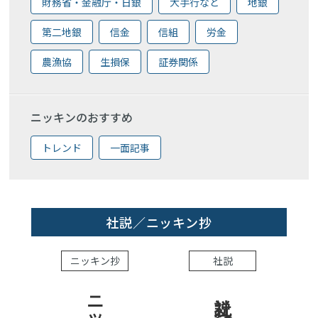
財務省・金融庁・日銀
大手行など
地銀
第二地銀
信金
信組
労金
農漁協
生損保
証券関係
ニッキンのおすすめ
トレンド
一面記事
社説／ニッキン抄
ニッキン抄
社説