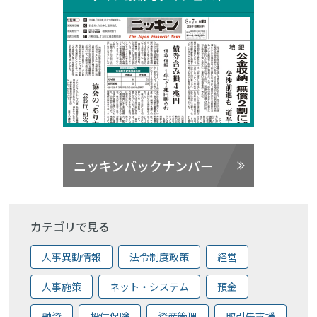
ニッキンバックナンバー
カテゴリで見る
人事異動情報
法令制度政策
経営
人事施策
ネット・システム
預金
融資
投信保険
資産管理
取引先支援