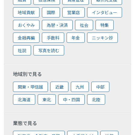
地域貢献
国際
営業店
インタビュー
おくやみ
為替・決済
社会
特集
金融再編
手数料
年金
ニッキン抄
社説
写真を読む
地域別で見る
関東・甲信越
近畿
九州
中部
北海道
東北
中・四国
北陸
業態で見る