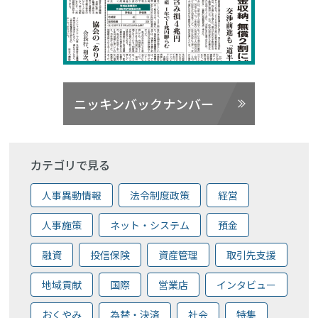
ニッキンバックナンバー
カテゴリで見る
人事異動情報
法令制度政策
経営
人事施策
ネット・システム
預金
融資
投信保険
資産管理
取引先支援
地域貢献
国際
営業店
インタビュー
おくやみ
為替・決済
社会
特集