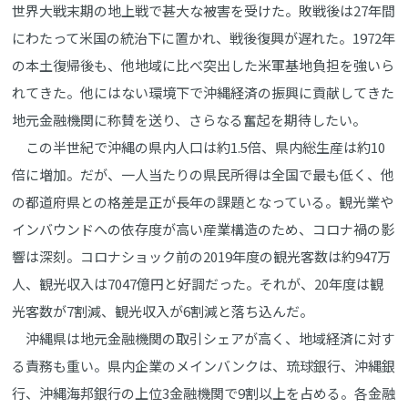
世界大戦末期の地上戦で甚大な被害を受けた。敗戦後は27年間
にわたって米国の統治下に置かれ、戦後復興が遅れた。1972年
の本土復帰後も、他地域に比べ突出した米軍基地負担を強いら
れてきた。他にはない環境下で沖縄経済の振興に貢献してきた
地元金融機関に称賛を送り、さらなる奮起を期待したい。
この半世紀で沖縄の県内人口は約1.5倍、県内総生産は約10
倍に増加。だが、一人当たりの県民所得は全国で最も低く、他
の都道府県との格差是正が長年の課題となっている。観光業や
インバウンドへの依存度が高い産業構造のため、コロナ禍の影
響は深刻。コロナショック前の2019年度の観光客数は約947万
人、観光収入は7047億円と好調だった。それが、20年度は観
光客数が7割減、観光収入が6割減と落ち込んだ。
沖縄県は地元金融機関の取引シェアが高く、地域経済に対す
る責務も重い。県内企業のメインバンクは、琉球銀行、沖縄銀
行、沖縄海邦銀行の上位3金融機関で9割以上を占める。各金融