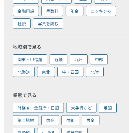
金融再編
手数料
年金
ニッキン抄
社説
写真を読む
地域別で見る
関東・甲信越
近畿
九州
中部
北海道
東北
中・四国
北陸
業態で見る
財務省・金融庁・日銀
大手行など
地銀
第二地銀
信金
信組
労金
農漁協
生損保
証券関係