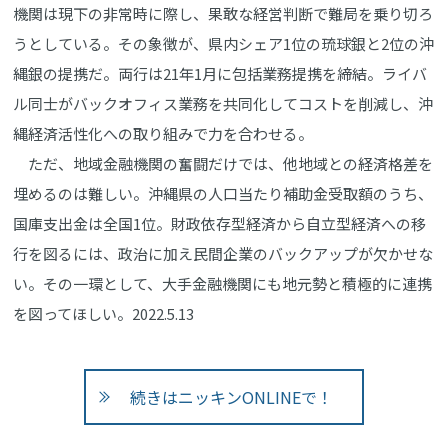
機関は現下の非常時に際し、果敢な経営判断で難局を乗り切ろ
うとしている。その象徴が、県内シェア1位の琉球銀と2位の沖
縄銀の提携だ。両行は21年1月に包括業務提携を締結。ライバ
ル同士がバックオフィス業務を共同化してコストを削減し、沖
縄経済活性化への取り組みで力を合わせる。
ただ、地域金融機関の奮闘だけでは、他地域との経済格差を
埋めるのは難しい。沖縄県の人口当たり補助金受取額のうち、
国庫支出金は全国1位。財政依存型経済から自立型経済への移
行を図るには、政治に加え民間企業のバックアップが欠かせな
い。その一環として、大手金融機関にも地元勢と積極的に連携
を図ってほしい。2022.5.13
続きはニッキンONLINEで！