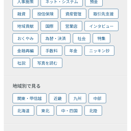
人事施策
ネット・システム
預金
融資
投信保険
資産管理
取引先支援
地域貢献
国際
営業店
インタビュー
おくやみ
為替・決済
社会
特集
金融再編
手数料
年金
ニッキン抄
社説
写真を読む
地域別で見る
関東・甲信越
近畿
九州
中部
北海道
東北
中・四国
北陸