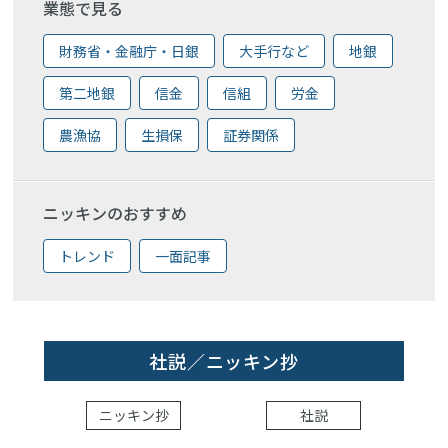
業態で見る
財務省・金融庁・日銀
大手行など
地銀
第二地銀
信金
信組
労金
農漁協
生損保
証券関係
ニッキンのおすすめ
トレンド
一面記事
社説／ニッキン抄
ニッキン抄
社説