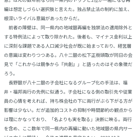
編は想定しづらい選択肢と言えた。独占禁止法の制約に加え、
根深いライバル意識があったからだ。
前者の障壁は、同一県内の地域銀再編を独禁法の適用除外と
する特例法によって取り除かれた。後者も、マイナス金利以上
に深刻な課題である人口減少社会が既に始まっており、経営層
の意識は変わりつつある。八十二銀の松下正樹頭取が同日の会
見で「これからは競争から『共創』」と語ったのはその象徴だ
ろう。
長野銀が八十二銀の子会社になるグループ化の手法は、福
井・福邦両行の先例に似通う。子会社になる側の取引先や従業
員の心情を考えれば、持ち株会社の下に両行がぶら下がる方が
影響は少ない。だが追加的コストの抑制や時間節約の観点から
は理にかなっており、「名よりも実を取る」決断に映る。両行
を含め、ここ数年で同一県内の再編に動いた地域銀の県内サー