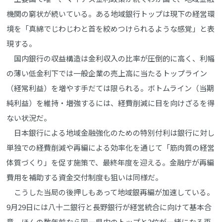
機関の窮状が続いている。ある地域銀行トップは現下の経営環
境を「真綿でじわじわと首を絞めつけられるような感覚」と表
現する。
国内銀行の収益構造は金利収入の比率が圧倒的に高く、利幅
の薄い低金利下では一般企業の売上高に当たるトップライン
（経常利益）を増やす手だては限られる。ボトムライン（当期
純利益）を維持・増強するには、経費削減に目を向けざるを得
ない状況だ。
日本銀行による地域金融強化のための特別付利は銀行に対し
単独での経費削減や再編による効率化を通じて「筋肉質の経営
体質づくり」を促す施策で、最終年度を迎える。金融庁が再編
費用を補助する資金交付制度も狙いは同様だ。
こうした当局の後押しもあって地域銀再編が加速している。
9月29日には八十二銀行と長野銀行が経営統合に向けて基本合
意。ほんの数年前なら同一県内のトップと2位が一緒になる再