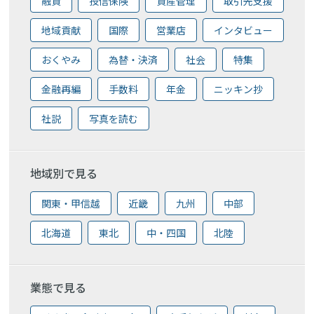
融資
投信保険
資産管理
取引先支援
地域貢献
国際
営業店
インタビュー
おくやみ
為替・決済
社会
特集
金融再編
手数料
年金
ニッキン抄
社説
写真を読む
地域別で見る
関東・甲信越
近畿
九州
中部
北海道
東北
中・四国
北陸
業態で見る