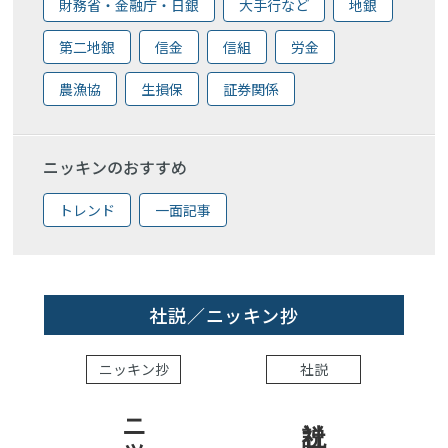
財務省・金融庁・日銀
大手行など
地銀
第二地銀
信金
信組
労金
農漁協
生損保
証券関係
ニッキンのおすすめ
トレンド
一面記事
社説／ニッキン抄
ニッキン抄
社説