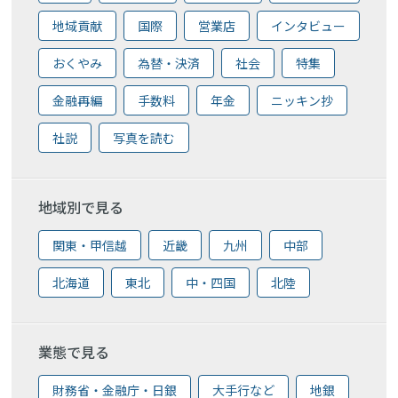
地域貢献
国際
営業店
インタビュー
おくやみ
為替・決済
社会
特集
金融再編
手数料
年金
ニッキン抄
社説
写真を読む
地域別で見る
関東・甲信越
近畿
九州
中部
北海道
東北
中・四国
北陸
業態で見る
財務省・金融庁・日銀
大手行など
地銀