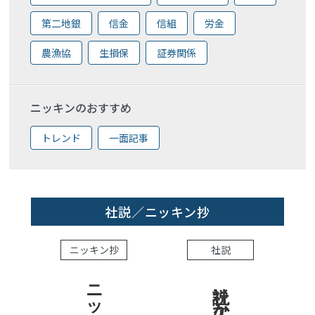
第二地銀
信金
信組
労金
農漁協
生損保
証券関係
ニッキンのおすすめ
トレンド
一面記事
社説／ニッキン抄
ニッキン抄
社説