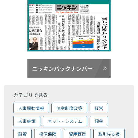
ニッキンバックナンバー
カテゴリで見る
人事異動情報
法令制度政策
経営
人事施策
ネット・システム
預金
融資
投信保険
資産管理
取引先支援