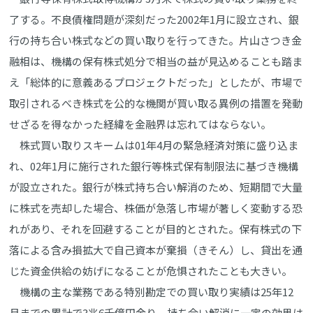
了する。不良債権問題が深刻だった2002年1月に設立され、銀
行の持ち合い株式などの買い取りを行ってきた。片山さつき金
融相は、機構の保有株式処分で相当の益が見込めることも踏ま
え「総体的に意義あるプロジェクトだった」としたが、市場で
取引されるべき株式を公的な機関が買い取る異例の措置を発動
せざるを得なかった経緯を金融界は忘れてはならない。
株式買い取りスキームは01年4月の緊急経済対策に盛り込ま
れ、02年1月に施行された銀行等株式保有制限法に基づき機構
が設立された。銀行が株式持ち合い解消のため、短期間で大量
に株式を売却した場合、株価が急落し市場が著しく変動する恐
れがあり、それを回避することが目的とされた。保有株式の下
落による含み損拡大で自己資本が棄損（きそん）し、貸出を通
じた資金供給の妨げになることが危惧されたことも大きい。
機構の主な業務である特別勘定での買い取り実績は25年12
月までの累計で3兆6千億円余り。持ち合い解消に一定の効果は