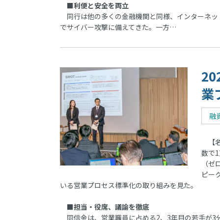
■利便と安全を両立
同行は他の多くの金融機関と同様、インターネッ
でサイバー攻撃に備えてきた。一方…
2
業
融
【名
数で1
（ゼ
ピー
いる営業プロセス標準化の取り組みを見た。
■担当・役席、議論を徹底
同信金は、営業職員に占める2、3年目の若手が3