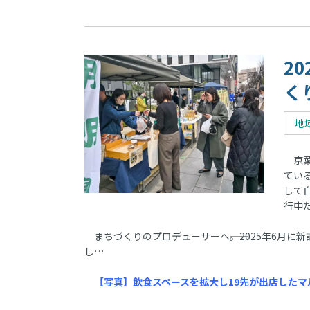
2
く
地
京葉
てい
して
行中
まちづくりのプロデューサーへ――。2025年6月
し…
【写真】飲食スペースを拡大し19先が出店した