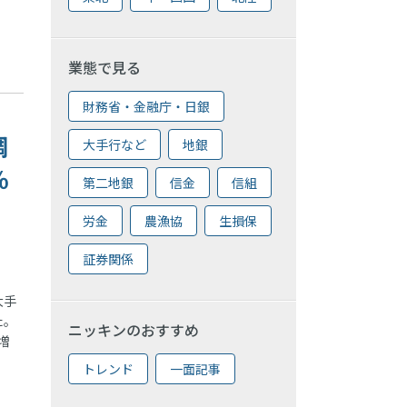
業態で見る
財務省・金融庁・日銀
調
大手行など
地銀
％
第二地銀
信金
信組
労金
農漁協
生損保
証券関係
大手
た。
ニッキンのおすすめ
増
トレンド
一面記事