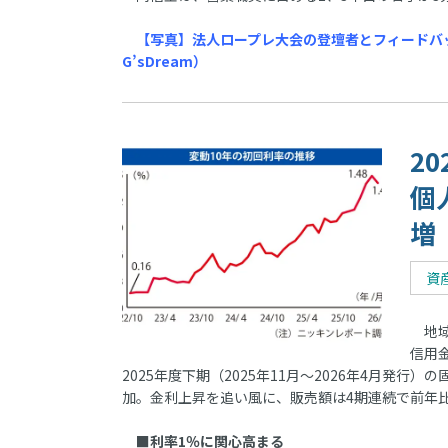
【写真】法人ロープレ大会の登壇者とフィードバ
G’sDream）
2
個
増
資
地域
信用
2025年度下期（2025年11月～2026年4月発行）
加。金利上昇を追い風に、販売額は4期連続で前年
■利率1％に関心高まる