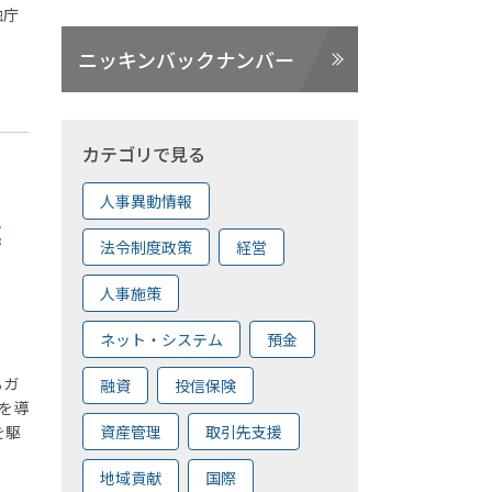
融庁
ニッキンバックナンバー
カテゴリで見る
人事異動情報
導
法令制度政策
経営
人事施策
ネット・システム
預金
るガ
融資
投信保険
を導
を駆
資産管理
取引先支援
地域貢献
国際