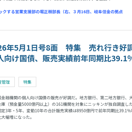
ックする営業支援部の堀正樹部長（右、３月16日、岐阜信金の拠点
026年5月1日号8面 特集 売れ行き好
人向け国債、販売実績前年同期比39.1
産管理
特集
金融機関の個人向け国債の販売が好調だ。地方銀行、第二地方銀行、
金庫（預金量5000億円以上）の161機関を対象にニッキンが独自調査し
の固定3年・5年、変動10年の合計販売実績は8950億円で前年同期比39.1％
比大幅増になった。