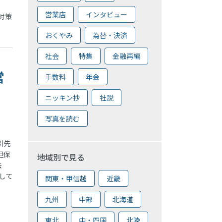
営業店
インタビュー
対策
おくやみ
為替・決済
社会
特集
金融再編
営
手数料
年金
ニッキン抄
社説
写真を読む
引先
担保
地域別で見る
去
与して
関東・甲信越
近畿
九州
中部
北海道
東北
中・四国
北陸