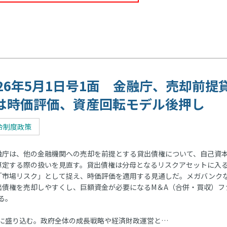
026年5月1日号1面 金融庁、売却前提
は時価評価、資産回転モデル後押し
令制度政策
庁は、他の金融機関への売却を前提とする貸出債権について、自己資
算定する際の扱いを見直す。貸出債権は分母となるリスクアセットに入
「市場リスク」として捉え、時価評価を適用する見通しだ。メガバンク
出債権を売却しやすくし、巨額資金が必要になるM＆A（合併・買収）フ
る。
に盛り込む。政府全体の成長戦略や経済財政運営と…