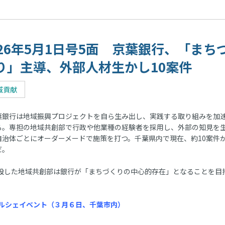
026年5月1日号5面 京葉銀行、「まち
り」主導、外部人材生かし10案件
域貢献
銀行は地域振興プロジェクトを自ら生み出し、実践する取り組みを加
る。専担の地域共創部で行政や他業種の経験者を採用し、外部の知見を
自治体ごとにオーダーメードで施策を打つ。千葉県内で現在、約10案件
だ。
に新設した地域共創部は銀行が「まちづくりの中心的存在」となることを目
マルシェイベント（３月６日、千葉市内）