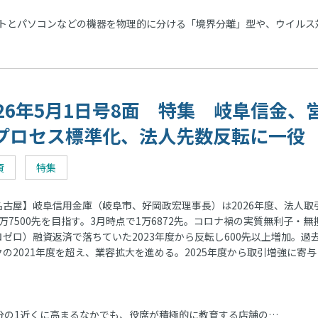
トとパソコンなどの機器を物理的に分ける「境界分離」型や、ウイルス
026年5月1日号8面 特集 岐阜信金、
プロセス標準化、法人先数反転に一役
資
特集
古屋】岐阜信用金庫（岐阜市、好岡政宏理事長）は2026年度、法人取
万7500先を目指す。3月時点で1万6872先。コロナ禍の実質無利子・無
ロゼロ）融資返済で落ちていた2023年度から反転し600先以上増加。過
クの2021年度を超え、業容拡大を進める。2025年度から取引増強に寄
分の1近くに高まるなかでも、役席が積極的に教育する店舗の…