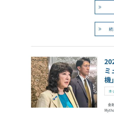
続
2
ミ
機
ネ
金融
My