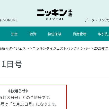
ンONLINE
データ・リンク
預金
融資
投信保険
資産管理
取引先
最新号ダイジェスト
>
ニッキンダイジェストバックナンバー
>
2026
月1日号
《お知らせ》
５月８日号」との合併号です。
号は「５月15日号」になります。