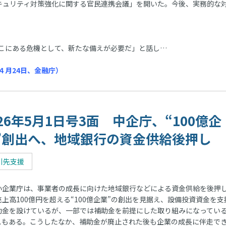
セキュリティ対策強化に関する官民連携会議」を開いた。今後、実務的な
こにある危機として、新たな備えが必要だ」と話し…
４月24日、金融庁）
026年5月1日号3面 中企庁、“100億企
”創出へ、地域銀行の資金供給後押し
引先支援
企業庁は、事業者の成長に向けた地域銀行などによる資金供給を後押
売上高100億円を超える“100億企業”の創出を見据え、設備投資資金を支
助金を設けているが、一部では補助金を前提にした取り組みになってい
スもある。こうしたなか、補助金が廃止された後も企業の成長に伴走で