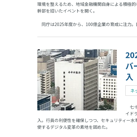
環境を整えるため、地域金融機関自身による積極的
幹部を招いたイベントを開く。
同庁は2025年度から、100億企業の育成に注力
2
バ
入
ネ
七十
イド
入。行員の利便性を確保しつつ、セキュリティー水
使するデジタル変革の素地を固めた。