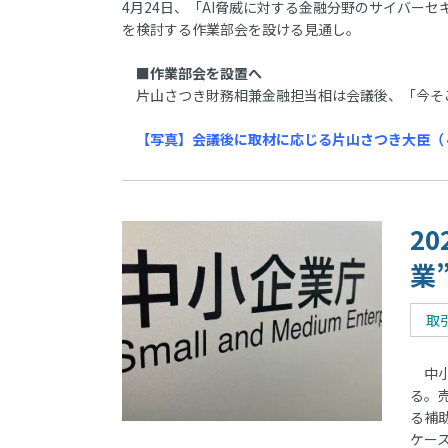
4月24日、「AI脅威に対する金融分野のサイバー
を検討する作業部会を設ける見通し。
■作業部会を設置へ
片山さつき財務相兼金融担当相は会議後、「今そ
【写真】会議後に取材に応じる片山さつき大臣（
2
業
取
中小
る。
る補
ケー