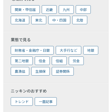
関東・甲信越
近畿
九州
中部
北海道
東北
中・四国
北陸
業態で見る
財務省・金融庁・日銀
大手行など
地銀
第二地銀
信金
信組
労金
農漁協
生損保
証券関係
ニッキンのおすすめ
トレンド
一面記事