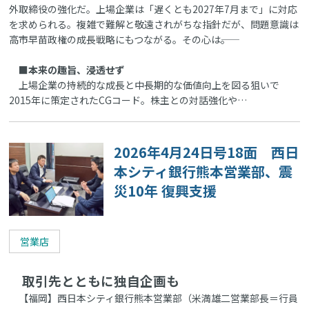
外取締役の強化だ。上場企業は「遅くとも2027年7月まで」に対応
を求められる。複雑で難解と敬遠されがちな指針だが、問題意識は
高市早苗政権の成長戦略にもつながる。その心は――。
■本来の趣旨、浸透せず
上場企業の持続的な成長と中長期的な価値向上を図る狙いで
2015年に策定されたCGコード。株主との対話強化や…
2026年4月24日号18面 西日
本シティ銀行熊本営業部、震
災10年 復興支援
営業店
取引先とともに独自企画も
【福岡】西日本シティ銀行熊本営業部（米満雄二営業部長＝行員