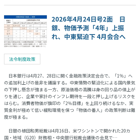
2026年4月24日号2面 日
銀、物価予測「4年」上振
れ、中東緊迫下 4月会合へ
法令制度政策
日本銀行は4月27、28日に開く金融政策決定会合で、「1％」へ
の追加利上げの是非を議論する。中東情勢の緊迫化による国内景気
の下押し懸念が強まる一方、原油価格の高騰は身の回り品の値上が
りを通じ、企業や家計のインフレ期待を一段と押し上げるリスクを
はらむ。消費者物価が旗印の「2％目標」を上回り続けるなか、実
質金利が極めて低い緩和環境を保つ「物価の番人」の政策判断は難
度が極まる。
日銀の植田和男総裁は4月16日、米ワシントンで開かれた20カ
国・地域（G20）財務相・中央銀行総裁会議後の会見で…