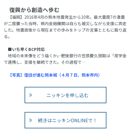
復興から創造へ歩む
【福岡】2016年4月の熊本地震発生から10年。最大震度7の激震
が二度襲った当時、県内金融機関は自らも被災しながら支援に奔走
した。地震直後から現在までの歩みをトップの言葉とともに振り返
る。
■いち早くBCP対応
地域の未来像をどう描くか――。肥後銀行の笠原慶久頭取は「産学金
で連携し、支援を継続できた。その過程で…
【写真】復旧が進む熊本城（４月７日、熊本市内）
ニッキンを申し込む
続きはニッキンONLINEで！