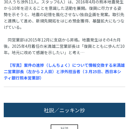
30人うち渉外11人。スタッフ6人）は、2016年4月の熊本地震発生
から10年を迎えることを意識した活動を展開。復興に尽力する姿
勢を示そうと、地震の記憶を風化させない独自企画を発案。取引先
と連携して進め、新規先開拓をはじめ預金獲得、基盤拡大にもつな
げている。
同営業部は2015年12月に支店から昇格。地震発生はその4カ月
後。2025年4月着任の米満雄二営業部長は「復興とともに歩んだ10
年。地元に改めて感謝を示したい」と考え…
【写真】案件の進捗（しんちょく）について情報交換する米満雄
二営業部長（左から２人目）と渉外担当者（３月25日、西日本シ
ティ銀行熊本営業部）
社説／ニッキン抄
社説