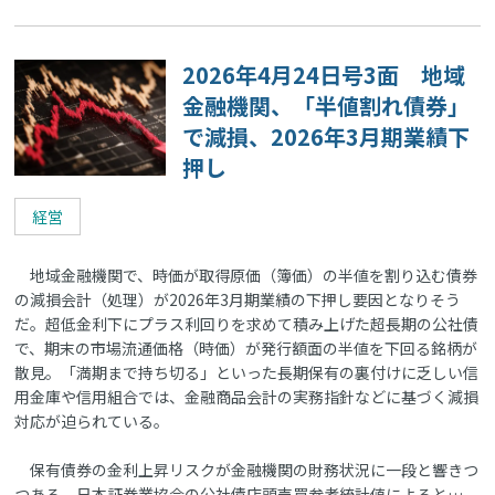
2026年4月24日号3面 地域
金融機関、「半値割れ債券」
で減損、2026年3月期業績下
押し
経営
地域金融機関で、時価が取得原価（簿価）の半値を割り込む債券
の減損会計（処理）が2026年3月期業績の下押し要因となりそう
だ。超低金利下にプラス利回りを求めて積み上げた超長期の公社債
で、期末の市場流通価格（時価）が発行額面の半値を下回る銘柄が
散見。「満期まで持ち切る」といった長期保有の裏付けに乏しい信
用金庫や信用組合では、金融商品会計の実務指針などに基づく減損
対応が迫られている。
保有債券の金利上昇リスクが金融機関の財務状況に一段と響きつ
つある。日本証券業協会の公社債店頭売買参考統計値によると…