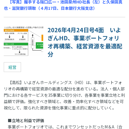
【写真】握手する阪口広一・池田泉州HD社長（左）と久保田真
也・滋賀銀行頭取（４月17日、日本銀行大阪支店）
2026年4月24日号4面 いよ
ぎんHD、事業ポートフォリ
オ再構築、経営資源を最適配
分
経営
【高松】いよぎんホールディングス（HD）は、事業ポートフォ
リオの再構築で経営資源の最適な配分を進めている。法人・個人部
門における各サービスを35事業に切り分け、各事業を事業立地と利
益額で評価。強化すべき領域と、改善・効率化すべき領域などを可
視化して、限られた資源を強化事業に重点的に配分していく。
■立地と利益で評価
事業ポートフォリオでは、これまでワンセットだったM＆A（合