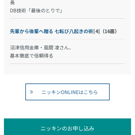
長
DB技術「最後のとりで」
先輩から後輩へ贈る 七転び八起きの術
[4]（16面）
沼津信用金庫・風間 凌さん、
基本徹底で信頼得る
ニッキンONLINEはこちら
ニッキンのお申し込み