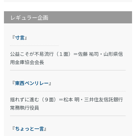
レギュラー企画
『
寸言
』
公益こそが不易流行（１面）＝佐藤 祐司・山形県信
用金庫協会会長
『
東西ペンリレー
』
揺れずに進む（９面）＝松本 明・三井住友信託銀行
常務執行役員
『
ちょっと一言
』