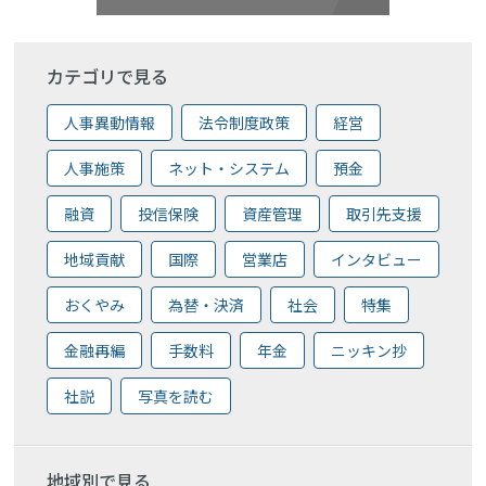
カテゴリで見る
人事異動情報
法令制度政策
経営
人事施策
ネット・システム
預金
融資
投信保険
資産管理
取引先支援
地域貢献
国際
営業店
インタビュー
おくやみ
為替・決済
社会
特集
金融再編
手数料
年金
ニッキン抄
社説
写真を読む
地域別で見る