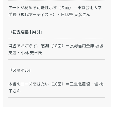
アートが秘める可能性示す（９面）＝東京芸術大学
学長（現代アーティスト）・日比野 克彦さん
『初支店長 [945]』
謙虚でおごらず、感謝（18面）＝長野信用金庫 坂城
支店・小林 史卓氏
『スマイル』
本当のニーズ聞きたい（18面）＝三重北農協・堀 桃
子さん