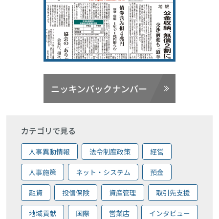
ニッキンバックナンバー
カテゴリで見る
人事異動情報
法令制度政策
経営
人事施策
ネット・システム
預金
融資
投信保険
資産管理
取引先支援
地域貢献
国際
営業店
インタビュー