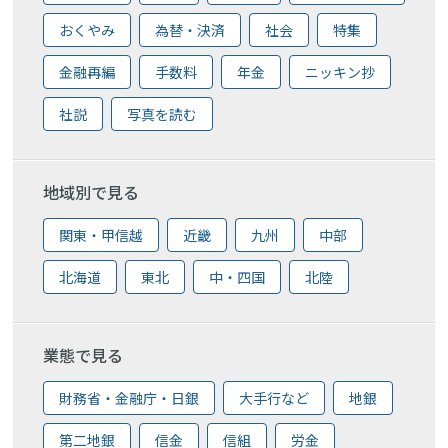
おくやみ
為替・決済
社会
特集
金融再編
手数料
年金
ニッキン抄
社説
写真を読む
地域別で見る
関東・甲信越
近畿
九州
中部
北海道
東北
中・四国
北陸
業態で見る
財務省・金融庁・日銀
大手行など
地銀
第二地銀
信金
信組
労金