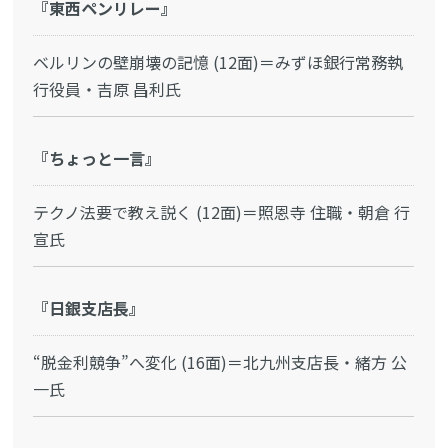
『東西ペンリレー』
ベルリンの壁崩壊の記憶 (12面)＝みずほ銀行常務執
行役員・吉原 昌利氏
『ちょっと一言』
テクノ法要で教え説く (12面)＝照恩寺 住職・朝倉 行
宣氏
『日銀支店長』
“脱金利競争”へ変化 (16面)＝北九州支店長・緒方 公
一氏