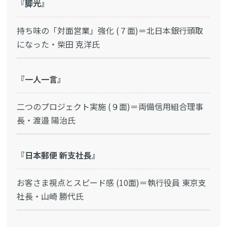
『脚光』
持ち味の「対面営業」強化 (７面)＝北日本銀行頭取
になった・柴田 克洋氏
『一人一言』
二つのプロジェクト実施 (９面)＝両備信用組合理事
長・渡邉 陽治氏
『日本郵便 新支社長』
お客さま視点とスピード感 (10面)＝執行役員 東京支
社長・山崎 勝代氏