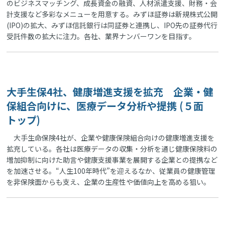
のビジネスマッチング、成長資金の融資、人材派遣支援、財務・会
計支援など多彩なメニューを用意する。みずほ証券は新規株式公開
(IPO)の拡大、みずほ信託銀行は同証券と連携し、IPO先の証券代行
受託件数の拡大に注力。各社、業界ナンバーワンを目指す。
大手生保4社、健康増進支援を拡充 企業・健
保組合向けに、医療データ分析や提携 (５面
トップ)
大手生命保険4社が、企業や健康保険組合向けの健康増進支援を
拡充している。各社は医療データの収集・分析を通じ健康保険料の
増加抑制に向けた助言や健康支援事業を展開する企業との提携など
を加速させる。“人生100年時代”を迎えるなか、従業員の健康管理
を非保険面からも支え、企業の生産性や価値向上を高める狙い。