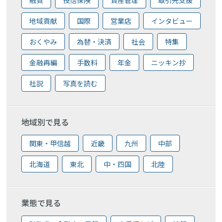
融資
投信保険
資産管理
取引先支援
地域貢献
国際
営業店
インタビュー
おくやみ
為替・決済
社会
特集
金融再編
手数料
年金
ニッキン抄
社説
写真を読む
地域別で見る
関東・甲信越
近畿
九州
中部
北海道
東北
中・四国
北陸
業態で見る