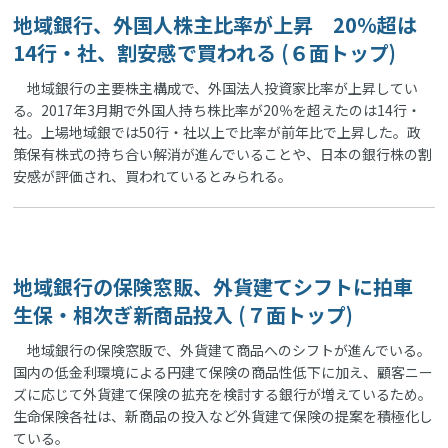
地域銀行、外国人株主比率が上昇 20％超は
14行・社、割安感で買われる (６面トップ)
地域銀行の主要株主構成で、外国法人投資家比率が上昇してい
る。2017年3月期で外国人持ち株比率が20％を超えたのは14行・
社。上場地域銀では50行・社以上で比率が前年比で上昇した。政
策保有株式の持ち合い解消が進んでいることや、日本の銀行株の割
安感が評価され、買われているとみられる。
地域銀行の保険窓販、外貨建てシフトに拍車
生保・相次ぎ新商品投入 (７面トップ)
地域銀行の保険窓販で、外貨建て商品へのシフトが進んでいる。
国内の低金利環境による円建て保険の商品性低下に加え、顧客ニー
ズに応じて外貨建て保険の拡充を検討する銀行が増えているため。
生命保険各社は、新商品の投入など外貨建て保険の提案を積極化し
ている。