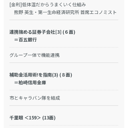
[金利]低体温だからうまくいく仕組み
熊野 英生・第一生命経済研究所 首席エコノミスト
連携強める証券子会社[3] (６面)
＝百五銀行
グループ一体で機能連携
補助金活用術!を指南(3) (８面)
＝柏崎信用金庫
市とキャラバン隊を結成
千里眼 ＜159＞ (13面)