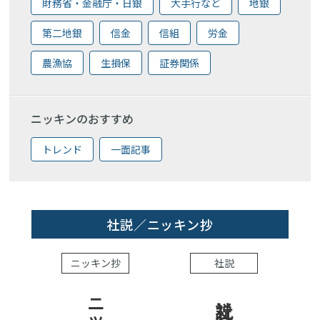
財務省・金融庁・日銀
大手行など
地銀
第二地銀
信金
信組
労金
農漁協
生損保
証券関係
ニッキンのおすすめ
トレンド
一面記事
社説／ニッキン抄
ニッキン抄
社説