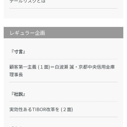
テールリスクとは
レギュラー企画
『寸言』
顧客第一主義 (１面)＝白波瀬 誠・京都中央信用金庫
理事長
『社説』
実効性あるTIBOR改革を (２面)