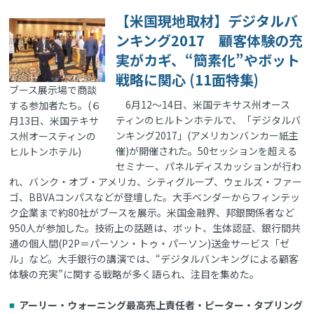
【米国現地取材】デジタルバ
ンキング2017 顧客体験の充
実がカギ、“簡素化”やボット
戦略に関心 (11面特集)
ブース展示場で商談
6月12～14日、米国テキサス州オース
する参加者たち。(６
ティンのヒルトンホテルで、「デジタルバ
月13日、米国テキサ
ンキング2017」(アメリカンバンカー紙主
ス州オースティンの
催)が開催された。50セッションを超える
ヒルトンホテル)
セミナー、パネルディスカッションが行わ
れ、バンク・オブ・アメリカ、シティグループ、ウェルズ・ファー
ゴ、BBVAコンパスなどが登壇した。大手ベンダーからフィンテッ
ク企業まで約80社がブースを展示。米国金融界、邦銀関係者など
950人が参加した。技術上の話題は、ボット、生体認証、銀行間共
通の個人間(P2P＝パーソン・トゥ・パーソン)送金サービス「ゼ
ル」など。大手銀行の講演では、“デジタルバンキングによる顧客
体験の充実”に関する戦略が多く語られ、注目を集めた。
アーリー・ウォーニング最高売上責任者・ピーター・タプリング