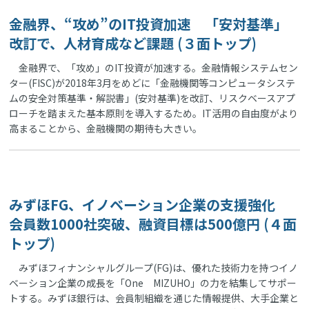
金融界、“攻め”のIT投資加速 「安対基準」
改訂で、人材育成など課題 (３面トップ)
金融界で、「攻め」のIT投資が加速する。金融情報システムセン
ター(FISC)が2018年3月をめどに「金融機関等コンピュータシステ
ムの安全対策基準・解説書」(安対基準)を改訂、リスクベースアプ
ローチを踏まえた基本原則を導入するため。IT活用の自由度がより
高まることから、金融機関の期待も大きい。
みずほFG、イノベーション企業の支援強化
会員数1000社突破、融資目標は500億円 (４面
トップ)
みずほフィナンシャルグループ(FG)は、優れた技術力を持つイノ
ベーション企業の成長を「One MIZUHO」の力を結集してサポー
トする。みずほ銀行は、会員制組織を通じた情報提供、大手企業と