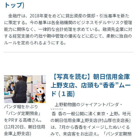
トップ)
金融庁は、2018年夏をめどに貸出資産の償却・引当基準を新た
に策定する。今の基準は各金融機関のビジネスモデルやリスク管理
能力に関係なく、一律的な会計処理を求めている。融資先企業に対
する経営支援の巧拙や期中管理の優劣などに応じて、柔軟に独自の
ルールを定められるようにする。
【写真を読む】朝日信用金庫
上野支店、店頭も“香香”ムー
ド (１面)
上野動物園のジャイアントパンダ・
パンダ帽をかぶり
シャンシャン
「パンダ定期預金」
香香
の一般公開に沸く東京・上野。地元
をPRする高橋さん。
の朝日信用金庫上野支店(村山厚也支店長)
(12月20日、朝日信用
は、7月から香香をイメージしたぬいぐる
金庫上野支店)
みで、来店客をお出迎え。「パンダ定期預