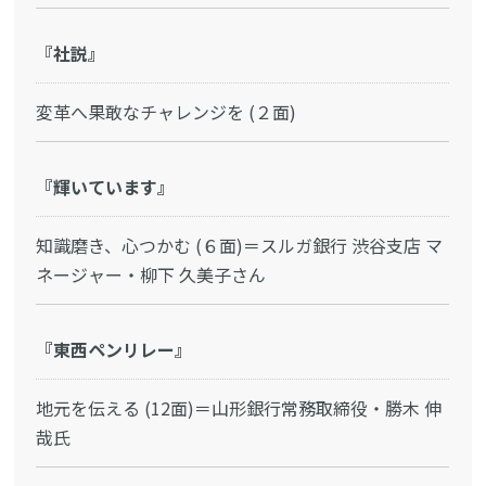
『社説』
変革へ果敢なチャレンジを (２面)
『輝いています』
知識磨き、心つかむ (６面)＝スルガ銀行 渋谷支店 マ
ネージャー・柳下 久美子さん
『東西ペンリレー』
地元を伝える (12面)＝山形銀行常務取締役・勝木 伸
哉氏