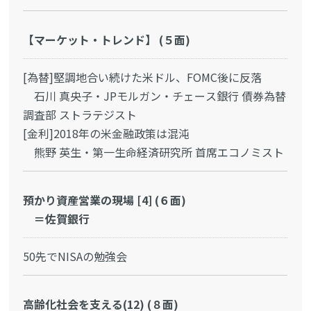
【マーケット・トレンド】 (５面)
[為替]堅調地合い続けた米ドル、FOMC後に反落
石川 真央子・JPモルガン・チェース銀行 債券為替
調査部 ストラテジスト
[金利]2018年の米金融政策は混沌
熊野 英生・第一生命経済研究所 首席エコノミスト
預かり資産営業の現場 [4] (６面)
＝佐賀銀行
50先でNISAの勉強会
高齢化社会を支える(12) (８面)