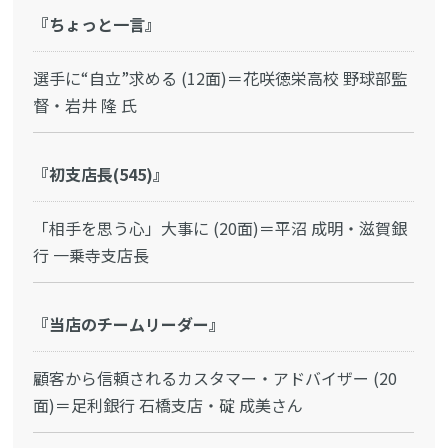
『ちょっと一言』
選手に“自立”求める (12面)＝花咲徳栄高校 野球部監
督・岩井 隆 氏
『初支店長(545)』
「相手を思う心」大事に (20面)＝平沼 成明・滋賀銀
行 一乗寺支店長
『当店のチームリーダー』
顧客から信頼されるカスタマー・アドバイザー (20
面)＝足利銀行 石橋支店・碇 成美さん