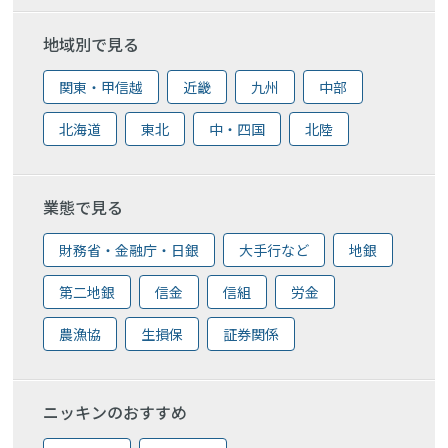
地域別で見る
関東・甲信越
近畿
九州
中部
北海道
東北
中・四国
北陸
業態で見る
財務省・金融庁・日銀
大手行など
地銀
第二地銀
信金
信組
労金
農漁協
生損保
証券関係
ニッキンのおすすめ