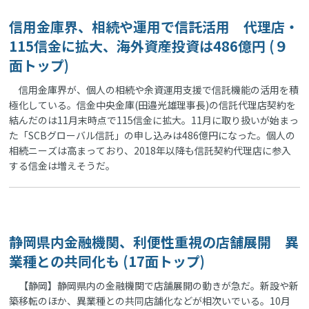
信用金庫界、相続や運用で信託活用 代理店・
115信金に拡大、海外資産投資は486億円 (９
面トップ)
信用金庫界が、個人の相続や余資運用支援で信託機能の活用を積
極化している。信金中央金庫(田邉光雄理事長)の信託代理店契約を
結んだのは11月末時点で115信金に拡大。11月に取り扱いが始まっ
た「SCBグローバル信託」の申し込みは486億円になった。個人の
相続ニーズは高まっており、2018年以降も信託契約代理店に参入
する信金は増えそうだ。
静岡県内金融機関、利便性重視の店舗展開 異
業種との共同化も (17面トップ)
【静岡】静岡県内の金融機関で店舗展開の動きが急だ。新設や新
築移転のほか、異業種との共同店舗化などが相次いでいる。10月