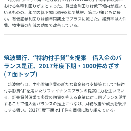
おける各種利回りがまとまった。貸出金利回りは低下傾向が続いて
いるものの、年間の低下幅は過去8年で地銀、第二地銀ともに最
小。有価証券利回りは前年同期比でプラスに転じた。経費率は人件
費、物件費の削減の効果で改善している。
筑波銀行、“特約付手貸”を提案 借入金のバ
ランス是正、2017年度下期・1000件めざす
(７面トップ)
筑波銀行は、中小零細企業の新たな資金繰り支援策として“特約
付手形貸付”を用いたリファイナンスプランの提案に力を注いでい
る。証書貸付偏重で多数の融資を抱える企業に対し同プランを活用
することで借入金バランスの是正につなげ、財務改善や成長を後押
しする狙い。2017年度下期は1千件を目標に取り組んでいる。