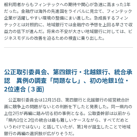
般利用者からもフィンテックへの期待や関心が急速に高まった1年
だった。金融庁は海外の先進国をライバルに見立て、フィンテック
企業が活躍しやすい環境の整備にまい進した。急成長するフィン
テックとは対照的に、地域銀行では金融庁の予想を上回る早さで収
益力の低下が進んだ。将来の不安が大きい地域銀行に対しては、ビ
ジネスモデルの改善を迫るための検査に乗り出した。
公正取引委員会、第四銀行・北越銀行、統合承
認 異例の調査「問題なし」、初の地銀1位・
2位連合 (３面)
公正取引委員会は12月15日、第四銀行と北越銀行の経営統合計
画に競争上の問題がないとの判断を下したと発表した。同一県内の
上位2行が再編に踏み切る初の事例となる。公取委幹部は以前から
「県内1位と2位の統合は最も難しいケースながら、すべてだめと
いうわけではない」と話していたが、第1号が誕生したことで地域
銀行の再編の選択肢が広がりそうだ。