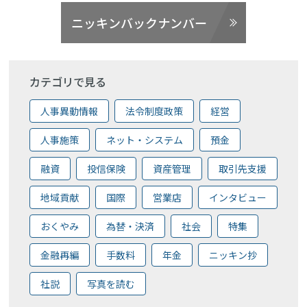
ニッキンバックナンバー
カテゴリで見る
人事異動情報
法令制度政策
経営
人事施策
ネット・システム
預金
融資
投信保険
資産管理
取引先支援
地域貢献
国際
営業店
インタビュー
おくやみ
為替・決済
社会
特集
金融再編
手数料
年金
ニッキン抄
社説
写真を読む