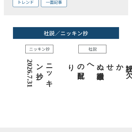
トレンド
一面記事
社説／ニッキン抄
ニッキン抄
社説
1
ニ
ッ
キ
ン抄
2
0
2
6
.
7
.
3
社説 欠かせぬ金融市場への目配り