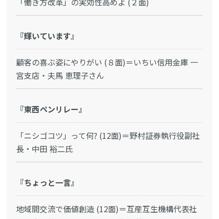
「働き方改革」の実効性高めよ (２面)
『輝いています』
顧客の喜ぶ姿にやりがい (８面)＝いちい信用金庫 一
宮支店・夫馬 恵理子さん
『東西ペンリレー』
「ニシゴコツ」って何? (12面)＝野村証券執行役副社
長・中田 裕二氏
『ちょっと一言』
地域間交流で価値創造 (12面)＝互産互生機構代表社