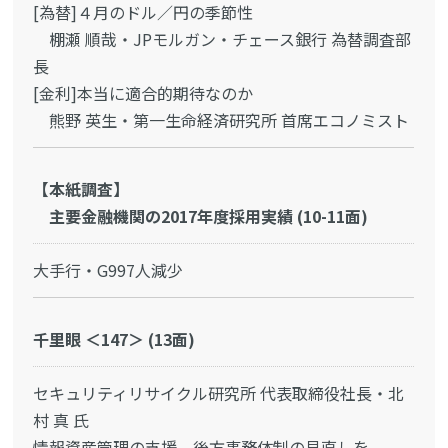
[為替]４月のドル／円の季節性
棚瀬 順哉・JPモルガン・チェース銀行 為替調査部
長
[金利]本当に適合的期待なのか
熊野 英生・第一生命経済研究所 首席エコノミスト
【本紙調査】
主要金融機関の2017年度採用実績 (10-11面)
大手行・G997人減少
千里眼 ＜147＞ (13面)
セキュリティリサイクル研究所 代表取締役社長・北
村 真 氏
情報資産管理の支援、後方事務体制の見直しを