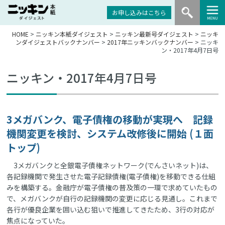
お申し込みはこちら
HOME
>
ニッキン本紙ダイジェスト
>
ニッキン最新号ダイジェスト
>
ニッキ
ンダイジェストバックナンバー
>
2017年ニッキンバックナンバー
> ニッキ
ン・2017年4月7日号
ニッキン・2017年4月7日号
3メガバンク、電子債権の移動が実現へ 記録
機関変更を検討、システム改修後に開始 (１面
トップ)
3メガバンクと全銀電子債権ネットワーク(でんさいネット)は、
各記録機関で発生させた電子記録債権(電子債権)を移動できる仕組
みを構築する。金融庁が電子債権の普及策の一環で求めていたもの
で、メガバンクが自行の記録機関の変更に応じる見通し。これまで
各行が優良企業を囲い込む狙いで推進してきたため、3行の対応が
焦点になっていた。