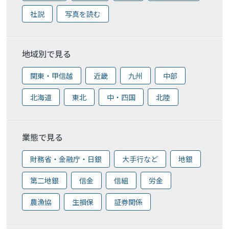
社説
写真を読む
地域別で見る
関東・甲信越
近畿
九州
中部
北海道
東北
中・四国
北陸
業態で見る
財務省・金融庁・日銀
大手行など
地銀
第二地銀
信金
信組
労金
農漁協
生損保
証券関係