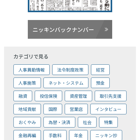
ニッキンバックナンバー
カテゴリで見る
人事異動情報
法令制度政策
経営
人事施策
ネット・システム
預金
融資
投信保険
資産管理
取引先支援
地域貢献
国際
営業店
インタビュー
おくやみ
為替・決済
社会
特集
金融再編
手数料
年金
ニッキン抄