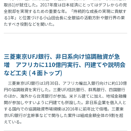
取(61)が就任した。2017年度は日本経済にとってはデフレからの完
全脱却を実現するための重要な年。「持続的な成長の実現に貢献す
る1年」と位置づける小山田会長に全銀協の活動方針や銀行界の果
たすべき役割などを聞いた。
三菱東京UFJ銀行、非日系向け協調融資が急
増 アフリカに110億円実行、円建てや説明会
など工夫 (４面トップ)
三菱東京UFJ銀行は3月30日、アフリカ輸出入銀行向けに約110億
円の協調融資を実行した。三菱UFJ信託銀行、群馬銀行、四国銀行
のほか、海外から台湾銀行が参加。米ドル建てに加え、地域金融機
関が参加しやすいように円建ても併設した。非日系企業を借入人と
する国内での協調融資市場規模は2016年に前年比で倍増。三菱東
京UFJ銀行が主幹事などで関与した案件は組成金額全体の9割を超
えている。