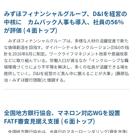
みずほフィナンシャルグループ、D&Iを経営の
中核に カムバック人事も導入、社員の56％
が評価 (４面トップ)
みずほフィナンシャルグループは、多様な人材の活躍促進で新た
な価値創造を目指す。ダイバーシティ&インクルージョン(D&I)の指
針を2016年6月に制定。ワークライフマネジメント改革や意識改革
などに取り組んでいる。労働人口が減るなか「インクルーシブな職
場環境づくりにより不平等を解決し、多くの社員が活躍できる場を
提供していく。D&Iを経営のど真ん中に据えることが大事」(藤原弘
治・みずほ銀行頭取)と強調する。
全国地方銀行協会、マネロン対応WGを設置
FATF審査見据え支援 (６面トップ)
全国地方銀行協会は、会員行のマネーローンダリング(資金洗浄)