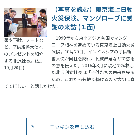
【写真を読む】東京海上日動
火災保険、マングローブに感
謝の来訪 (１面)
1999年から東南アジア各国でマング
箸や下駄、ノートな
ローブ植林を進めている東京海上日動火災
ど、子供親善大使へ
保険。10月20日、インドネシアの子供親
のプレゼントを紹介
善大使が同社を訪れ、民族舞踊などで感謝
する北沢社長。(左、
の意を伝えた。2016年8月に現地で植林し
10月20日)
た北沢利文社長は「子供たちの未来を守る
ため、これからも植え続けるので大切に育
ててほしい」と話しかけた。
ニッキンを申し込む