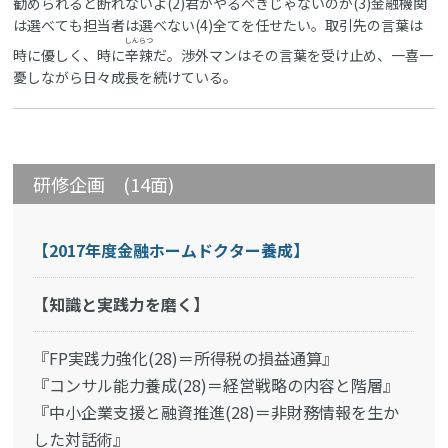
勧められると断れないよ(2)君がやるべきじゃないのか(3)金融機関
は選べても担当者は選べない(4)全てを任せたい。取引先の言葉は
しんらつ
時に優しく、時に
辛辣
だ。渉外マンはその言葉を受け止め、一喜一
憂しながら日々成長を続けている。
研修企画 (14面)
【2017年度金融ホームドクター養成】
【知識と実践力を磨く】
『FP実践力強化(28)＝所得税の損益通算』
『コンサル能力養成(28)＝経営戦略の内容と階層』
『中小企業支援と融資推進(28)＝非財務情報を生か
した対話術』