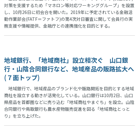
対策を支援するため「マネロン等対応ワーキンググループ」を設置
し、10月26日に初会合を開いた。2019年に予定されている金融活
動作業部会(FATF＝ファトフ)の第4次対日審査に関して会員行の実
務支援や情報提供、金融庁との連携強化を目的とする。
地域銀行、「地域商社」設立相次ぐ 山口銀
行・山陰合同銀行など、地域産品の販路拡大へ
(７面トップ)
地域銀行で、地域産品のブランド化や販路開拓を目的とする地域
商社を設立する動きが活発化している。山口銀行は10月2日、山口
県産品を首都圏などに売り込む「地域商社やまぐち」を設立。山陰
合同銀行や鳥取銀行も農水産物販売促進を図る「地域商社とっと
り」を立ち上げた。