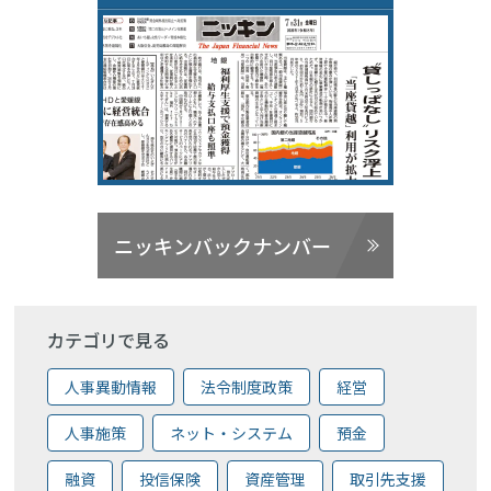
ニッキンバックナンバー
カテゴリで見る
人事異動情報
法令制度政策
経営
人事施策
ネット・システム
預金
融資
投信保険
資産管理
取引先支援