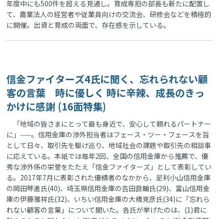
年度中にも500件を超える見通し。育成専担の部長も新たに配置し
て、農業法人の経営者や従業員向けの交流会、研修会などを積極的
に開催。出資と育成の両面で、存在感を示している。
信金ファイターズ4氏に聞く、忘れられない顧
客の言葉 時に優しく 時に辛辣、成長のきっ
かけに感謝 (16面特集)
「地域の皆さまにとって最も身近で、安心して頼れるパートナー
に」——。信用金庫の渉外担当者はフェース・ツー・フェースを旨
として日々、取引先を駆け巡り、地域社会の課題や取引先の相談事
に応えている。本紙では毎年2回、全国の信用金庫から推薦で、優
秀な渉外係の栄誉をたたえ「信金ファイターズ」として表彰してい
る。2017年7月に表彰された優績者のなかから、足利小山信用金庫
の岡田琴進氏(40)、埼玉県信用金庫の吉田良輔氏(29)、富山信用金
庫の伊藤雅祥氏(32)、いちい信用金庫の大橋克彦氏(34)に「忘れら
れない顧客の言葉」について聞いた。各氏が挙げたのは、(1)君に