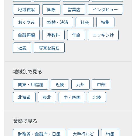
地域貢献
国際
営業店
インタビュー
おくやみ
為替・決済
社会
特集
金融再編
手数料
年金
ニッキン抄
社説
写真を読む
地域別で見る
関東・甲信越
近畿
九州
中部
北海道
東北
中・四国
北陸
業態で見る
財務省・金融庁・日銀
大手行など
地銀