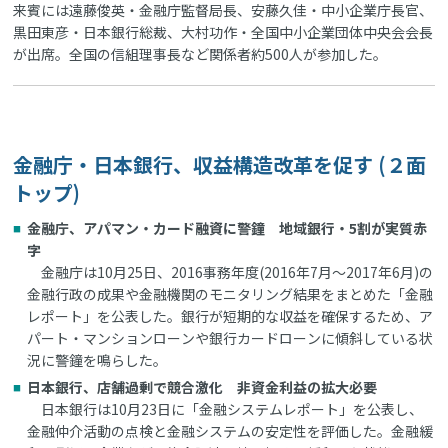
来賓には遠藤俊英・金融庁監督局長、安藤久佳・中小企業庁長官、
黒田東彦・日本銀行総裁、大村功作・全国中小企業団体中央会会長
が出席。全国の信組理事長など関係者約500人が参加した。
金融庁・日本銀行、収益構造改革を促す (２面
トップ)
金融庁、アパマン・カード融資に警鐘 地域銀行・5割が実質赤
字
金融庁は10月25日、2016事務年度(2016年7月～2017年6月)の
金融行政の成果や金融機関のモニタリング結果をまとめた「金融
レポート」を公表した。銀行が短期的な収益を確保するため、ア
パート・マンションローンや銀行カードローンに傾斜している状
況に警鐘を鳴らした。
日本銀行、店舗過剰で競合激化 非資金利益の拡大必要
日本銀行は10月23日に「金融システムレポート」を公表し、
金融仲介活動の点検と金融システムの安定性を評価した。金融緩