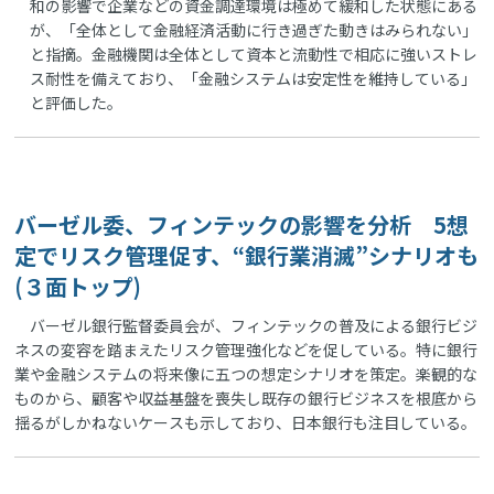
和の影響で企業などの資金調達環境は極めて緩和した状態にある
が、「全体として金融経済活動に行き過ぎた動きはみられない」
と指摘。金融機関は全体として資本と流動性で相応に強いストレ
ス耐性を備えており、「金融システムは安定性を維持している」
と評価した。
バーゼル委、フィンテックの影響を分析 5想
定でリスク管理促す、“銀行業消滅”シナリオも
(３面トップ)
バーゼル銀行監督委員会が、フィンテックの普及による銀行ビジ
ネスの変容を踏まえたリスク管理強化などを促している。特に銀行
業や金融システムの将来像に五つの想定シナリオを策定。楽観的な
ものから、顧客や収益基盤を喪失し既存の銀行ビジネスを根底から
揺るがしかねないケースも示しており、日本銀行も注目している。