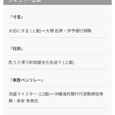
『寸言』
大切にする (１面)＝大塚 岩男・伊予銀行頭取
『社説』
危うさ漂う財政健全化先送り (２面)
『東西ペンリレー』
泡盛マイスター (12面)＝沖縄海邦銀行代表取締役専
務・幸家 秀男氏