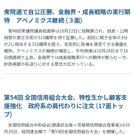
衆院選で自公圧勝、金融界・成長戦略の実行期
待 アベノミクス継続 (３面)
第48回衆議院議員総選挙は10月22日に投開票され、自民・公明
両党の連立与党が313議席を得て圧勝した。前回に続き全体の3分
の2に相当する310議席を超え、安定的に政権を運営できる基盤を
維持。アベノミクスの継続が確定し、平均株価は10月24日まで16
日間連続で上昇。金融界では成長戦略実行への期待が膨らむ一方、
財政再建の先送りに対する懸念が広がっている。
第54回 全国信用組合大会、特性生かし顧客支
援強化 政府系の肩代わりに注文 (17面トッ
プ)
全国信用組合中央協会(渡邉武会長＝茨城県信用組合理事長)は10
月20日、経団連会館で「第54回全国信用組合大会」を開催した。