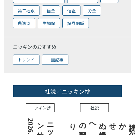
第二地銀
信金
信組
労金
農漁協
生損保
証券関係
ニッキンのおすすめ
トレンド
一面記事
社説／ニッキン抄
ニッキン抄
社説
1
ニ
ッ
キ
ン抄
2
0
2
6
.
7
.
3
社説 欠かせぬ金融市場への目配り