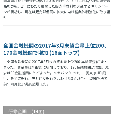
前年同月比1746億円増の1兆3101億円で、ともに民営化後の過去最
高を更新。1年にわたり展開した販売手数料を返金するキャンペー
ンが奏功し、現在は販売郵便局の拡大に向け営業体制強化に取り組
む。
全国金融機関の2017年3月末資金量上位200、
170金融機関で増加 (16面トップ)
全国金融機関の2017年3月末の資金量上位200(本紙調査)がまと
まった。資金量は全般的に増加しており、170金融機関が増加。減
少は30金融機関にとどまった。メガバンクでは、三菱東京UFJ銀
行、みずほ銀行、三井住友銀行を合わせた3メガ合計は296兆円で
前年同月比17兆円超増えた。
研修企画 (14面)