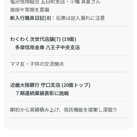
塩沢信用組合 五日町支店・小幡 真夏さん
挨拶や笑顔を意識
新入行職員日記[8]
：伝票は記入漏れに注意
わくわく次世代店舗(7) (19面)
多摩信用金庫 八王子中央支店
ママ友・子供の交流拠点
近畿大阪銀行 守口支店 (20面トップ)
７期連続業績表彰に挑戦
期初から実績積み上げ、信託機能を提案し深掘り