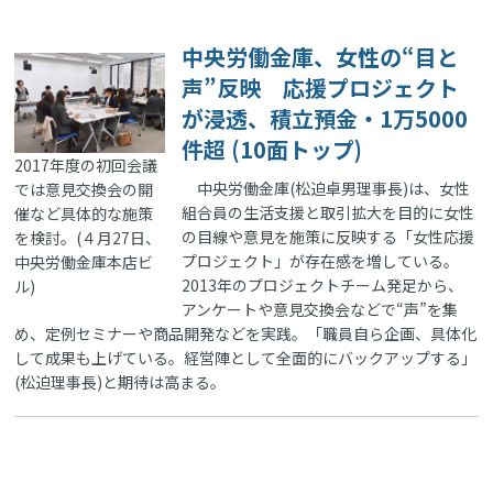
中央労働金庫、女性の“目と
声”反映 応援プロジェクト
が浸透、積立預金・1万5000
件超 (10面トップ)
2017年度の初回会議
中央労働金庫(松迫卓男理事長)は、女性
では意見交換会の開
組合員の生活支援と取引拡大を目的に女性
催など具体的な施策
の目線や意見を施策に反映する「女性応援
を検討。(４月27日、
プロジェクト」が存在感を増している。
中央労働金庫本店ビ
2013年のプロジェクトチーム発足から、
ル)
アンケートや意見交換会などで“声”を集
め、定例セミナーや商品開発などを実践。「職員自ら企画、具体化
して成果も上げている。経営陣として全面的にバックアップする」
(松迫理事長)と期待は高まる。