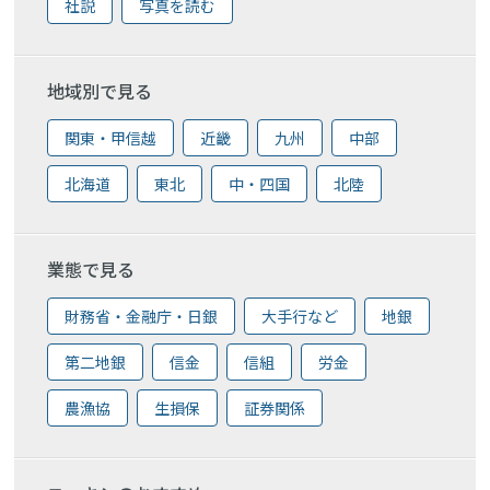
社説
写真を読む
地域別で見る
関東・甲信越
近畿
九州
中部
北海道
東北
中・四国
北陸
業態で見る
財務省・金融庁・日銀
大手行など
地銀
第二地銀
信金
信組
労金
農漁協
生損保
証券関係