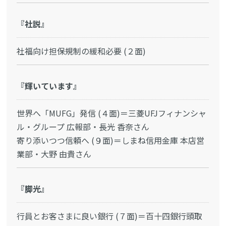
『社説』
社福向け担保規制の緩和必要 (２面)
『輝いています』
世界へ「MUFG」発信 (４面)＝三菱UFJフィナンシャ
ル・グループ 広報部・長光 香奈さん
寄り添いつつ信頼へ (９面)＝しまね信用金庫 本店営
業部・大野 由貴さん
『脚光』
行員とお客さまに良い銀行 (７面)＝百十四銀行頭取