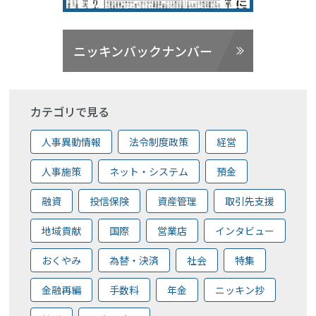
ニッキンバックナンバー
カテゴリで見る
人事異動情報
法令制度政策
経営
人事施策
ネット・システム
預金
融資
投信保険
資産管理
取引先支援
地域貢献
国際
営業店
インタビュー
おくやみ
為替・決済
社会
特集
金融再編
手数料
年金
ニッキン抄