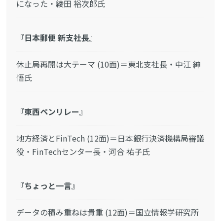
になった・綾田 裕次郎氏
『日本郵便 新支社長』
休止局再開は大テーマ (10面)＝東北支社長・中江 紳
悟氏
『東西ペンリレー』
地方経済とFinTech (12面)＝日本銀行決済機構局審議
役・FinTechセンター長・河合 祐子氏
『ちょっと一言』
データの積み重ねは貴重 (12面)＝国立情報学研究所