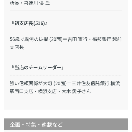
所長・喜連川 優 氏
『初支店長(516)』
56歳で異例の抜擢 (20面)＝吉田 憲行・福邦銀行 越前
支店長
『当店のチームリーダー』
強い信頼関係が大切 (20面)＝三井住友信託銀行 横浜
駅西口支店・横浜支店・大木 愛子さん
企画・特集・連載など