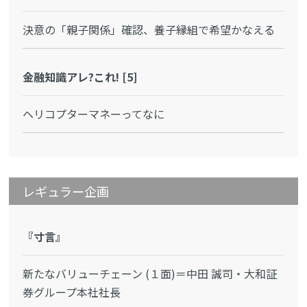
決意の「親子関係」確認、養子縁組で希望かなえる
金融知識アレ?これ! [5]
ヘリコプターマネーってなに
レギュラー企画
『寸言』
新たなバリューチェーン (１面)＝中田 誠司・大和証
券グループ本社社長