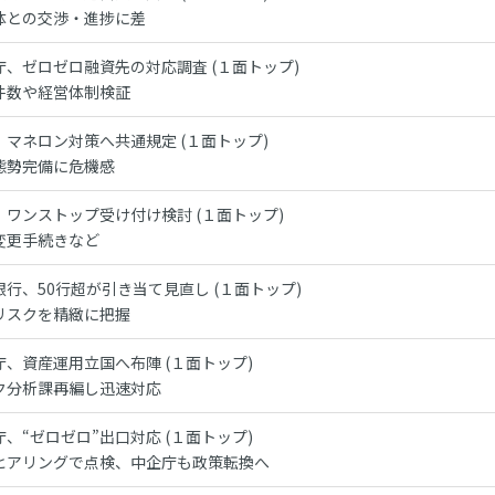
体との交渉・進捗に差
庁、ゼロゼロ融資先の対応調査 (１面トップ)
件数や経営体制検証
、マネロン対策へ共通規定 (１面トップ)
態勢完備に危機感
、ワンストップ受け付け検討 (１面トップ)
変更手続きなど
銀行、50行超が引き当て見直し (１面トップ)
リスクを精緻に把握
庁、資産運用立国へ布陣 (１面トップ)
ク分析課再編し迅速対応
庁、“ゼロゼロ”出口対応 (１面トップ)
ヒアリングで点検、中企庁も政策転換へ