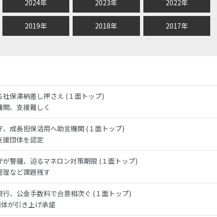
2024年
2023年
2022年
2019年
2018年
2017年
る社保滞納差し押さえ (１面トップ)
機関、支援難しく
庁、成長担保活用へ助言機関 (１面トップ)
支援団体を認定
庁が警鐘、迫るマネロン対策期限 (１面トップ)
管理など課題残す
銀行、公金手数料で合意相次ぐ (１面トップ)
0団体が引き上げ承諾