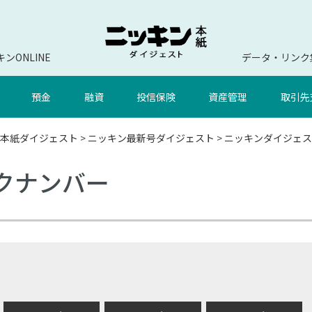
ンONLINE
データ・リンク
預金
融資
投信保険
資産管理
取引先
本紙ダイジェスト
>
ニッキン最新号ダイジェスト
>
ニッキンダイジェス
ックナンバー