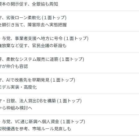
資本の開示促す、全銀協も周知
庁、劣後ローン柔軟化 (１面トップ)
全額引き当て、障害除去へ実態把握
・与党、事業者支援へ地方に号令 (１面トップ)
権放棄など促す、官民会議の新設も
界、柔軟なシステム販売に道筋 (１面トップ)
庁が仲介も容認
庁、AIで改善先を早期発見 (１面トップ)
モデル実装・高度化
庁・日銀、法人貸出DBを構築 (１面トップ)
から枠組み検討へ
・与党、VC通じ新興へ個人資金 (１面トップ)
型税優遇を参考、市場ルール見直しも