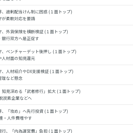
界、過剰配当けん制に困惑 (１面トップ)
庁が柔軟対応を要請
庁、外貨保険を横断検証 (１面トップ)
・銀行双方へ是正促す
庁、ベンチャーデット後押し (１面トップ)
や人材面の知見還元
庁、人材紹介やDX支援検証 (１面トップ)
管理など懸念
、知見深める「武者修行」拡大 (１面トップ)
・脱炭素企業などへ
界、「攻め」へ先行投資 (１面トップ)
関連・人件費増やす
銀行、「内為運営費」負担 (１面トップ)