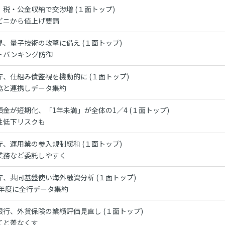
、税・公金収納で交渉増 (１面トップ)
ビニから値上げ要請
界、量子技術の攻撃に備え (１面トップ)
トバンキング防御
庁、仕組み債監視を機動的に (１面トップ)
協と連携しデータ集約
預金が短期化、「1年未満」が全体の1／4 (１面トップ)
性低下リスクも
庁、運用業の参入規制緩和 (１面トップ)
業務など委託しやすく
庁、共同基盤使い海外融資分析 (１面トップ)
25年度に全行データ集約
銀行、外貨保険の業績評価見直し (１面トップ)
てと差なくす