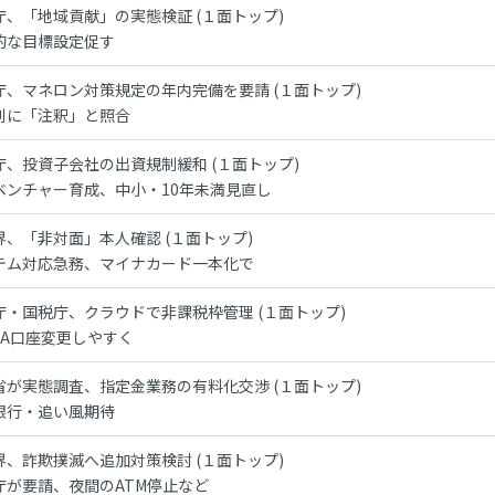
庁、「地域貢献」の実態検証 (１面トップ)
的な目標設定促す
庁、マネロン対策規定の年内完備を要請 (１面トップ)
別に「注釈」と照合
庁、投資子会社の出資規制緩和 (１面トップ)
ベンチャー育成、中小・10年未満見直し
界、「非対面」本人確認 (１面トップ)
テム対応急務、マイナカード一本化で
庁・国税庁、クラウドで非課税枠管理 (１面トップ)
ISA口座変更しやすく
省が実態調査、指定金業務の有料化交渉 (１面トップ)
銀行・追い風期待
界、詐欺撲滅へ追加対策検討 (１面トップ)
庁が要請、夜間のATM停止など