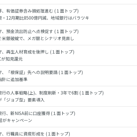
界、有価証券含み損処理進む (１面トップ)
銀・12月期比8500億円減、地域銀行はバラツキ
庁、預金流出防止へ点検促す (１面トップ)
ぐ米銀破綻で、メガ銀とシナリオ見直し
庁、再生人材育成を後押し (１面トップ)
ICが知見還元
庁、「根保証」先への説明要請 (１面トップ)
指針に追加基準
銀行の人事戦略(上)、制度刷新・3年で6割 (１面トップ)
が「ジョブ型」要素導入
行、新NISA前に口座獲得 (１面トップ)
行超がキャンペーン
庁、行職員に資産形成を (１面トップ)