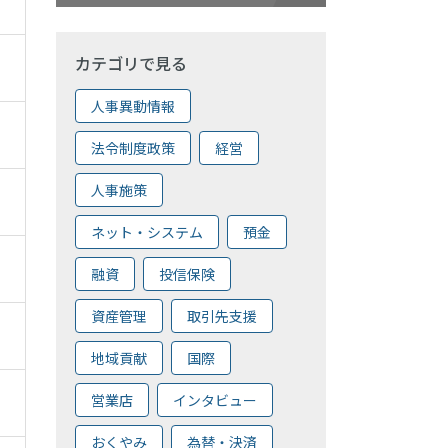
カテゴリで見る
人事異動情報
法令制度政策
経営
人事施策
ネット・システム
預金
融資
投信保険
資産管理
取引先支援
地域貢献
国際
営業店
インタビュー
おくやみ
為替・決済