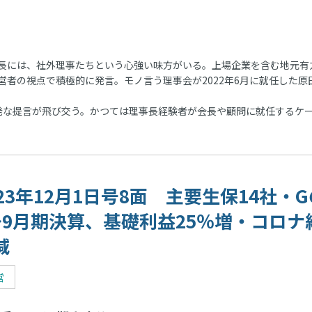
長には、社外理事たちという心強い味方がいる。上場企業を含む地元有
者の視点で積極的に発言。モノ言う理事会が2022年6月に就任した原
な提言が飛び交う。かつては理事長経験者が会長や顧問に就任するケ
023年12月1日号8面 主要生保14社・G
～9月期決算、基礎利益25％増・コロナ
減
営