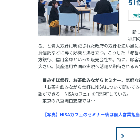
引
投
新し
兆円
る」と骨太方針に明記された政府の方針を追い風に、
資信託などに導く好機と沸き立つ。こうした「貯蓄
方銀行、信用金庫といった販売会社だ。特に、顧客
大きい。資産運用立国の実現へ活躍が期待されるみ
■みずほ銀行、お茶飲みながらセミナー、気軽な
「お茶を飲みながら気軽にNISAについて聞いて
談ができる「NISAカフェ」を“開店”している。
東京の八重洲口支店では…
【写真】NISAカフェのセミナー後は個人営業担