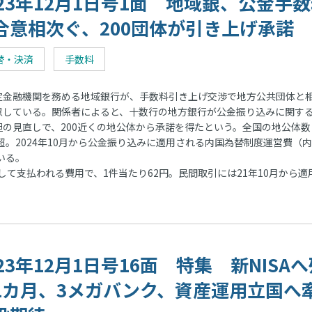
023年12月1日号1面 地域銀、公金手
合意相次ぐ、200団体が引き上げ承諾
替・決済
手数料
金融機関を務める地域銀行が、手数料引き上げ交渉で地方公共団体と
意している。関係者によると、十数行の地方銀行が公金振り込みに関す
担の見直しで、200近くの地公体から承諾を得たという。全国の地公体数
0超。2024年10月から公金振り込みに適用される内国為替制度運営費（
いる。
支払われる費用で、1件当たり62円。民間取引には21年10月から適
023年12月1日号16面 特集 新NISA
1カ月、3メガバンク、資産運用立国へ