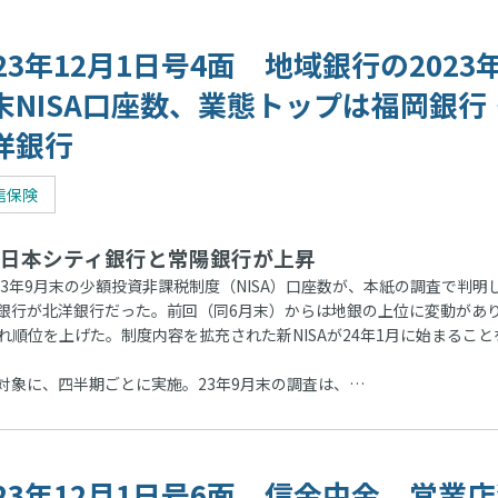
023年12月1日号4面 地域銀行の2023
末NISA口座数、業態トップは福岡銀行
洋銀行
信保険
日本シティ銀行と常陽銀行が上昇
23年9月末の少額投資非課税制度（NISA）口座数が、本紙の調査で判明
銀行が北洋銀行だった。前回（同6月末）からは地銀の上位に変動があ
れ順位を上げた。制度内容を拡充された新NISAが24年1月に始まること
象に、四半期ごとに実施。23年9月末の調査は、…
023年12月1日号6面 信金中金、営業