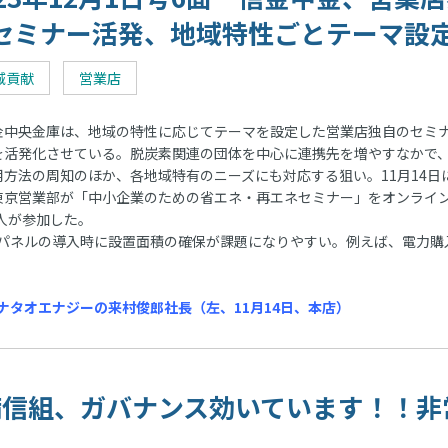
セミナー活発、地域特性ごとテーマ設
域貢献
営業店
中央金庫は、地域の特性に応じてテーマを設定した営業店独自のセミ
を活発化させている。脱炭素関連の団体を中心に連携先を増やすなかで
用方法の周知のほか、各地域特有のニーズにも対応する狙い。11月14日
東京営業部が「中小企業のための省エネ・再エネセミナー」をオンライ
8人が参加した。
パネルの導入時に設置面積の確保が課題になりやすい。例えば、電力購
タオエナジーの来村俊郎社長（左、11月14日、本店）
 両備信組、ガバナンス効いています！！非