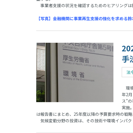
事業者支援の状況を確認するためのヒアリングは
【写真】金融機関に事業再生支援の強化を求める鈴木
2
手
法
環境
年2
ス”
実施
は報告書にまとめ、25年度以降の予算要求時の戦
気候変動分野の投資は、その技術や環境インパク