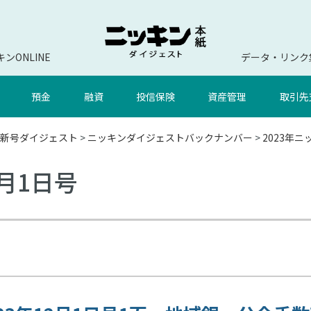
ンONLINE
データ・リンク
預金
融資
投信保険
資産管理
取引先
新号ダイジェスト
>
ニッキンダイジェストバックナンバー
>
2023年
2月1日号