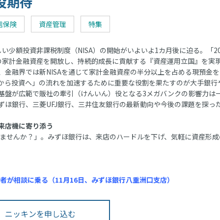
役期待
信保険
資産管理
特集
い少額投資非課税制度（NISA）の開始がいよいよ1カ月後に迫る。「20
の家計金融資産を開放し、持続的成長に貢献する『資産運用立国』を実
金融界では新NISAを通じて家計金融資産の半分以上を占める現預金を
から投資へ」の流れを加速するために重要な役割を果たすのが大手銀行
基盤が広範で販社の牽引（けんいん）役となる3メガバンクの影響力は
ずほ銀行、三菱UFJ銀行、三井住友銀行の最新動向や今後の課題を探っ
来店機に寄り添う
みませんか？」。みずほ銀行は、来店のハードルを下げ、気軽に資産形成
当者が相談に乗る（11月16日、みずほ銀行八重洲口支店）
ニッキンを申し込む