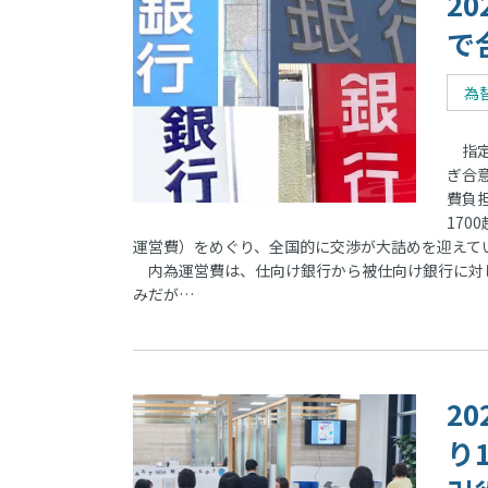
2
で
為
指定
ぎ合
費負
170
運営費）をめぐり、全国的に交渉が大詰めを迎えて
内為運営費は、仕向け銀行から被仕向け銀行に対して
みだが…
2
り