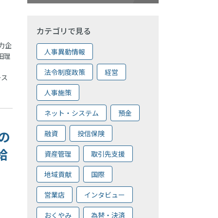
カテゴリで見る
力企
人事異動情報
田理
法令制度政策
経営
ース
人事施策
ネット・システム
預金
の
融資
投信保険
給
資産管理
取引先支援
地域貢献
国際
営業店
インタビュー
おくやみ
為替・決済