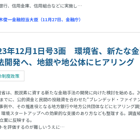
銀行、信用金庫、信用組合などに実施し…
俊一金融担当大臣（11月27日、金融庁）
023年12月1日号3面 環境省、新たな
法開発へ、地銀や地公体にヒアリング
令制度政策
省は、脱炭素に資する新たな金融手法の開発に向けた検討を始める。20
月までに、公的資金と民間の投融資を合わせた“ブレンデッド・ファイナ
の事例や、その推進役となる地方銀行や地方公共団体などにヒアリング調
。環境スタートアップへの効果的な支援のあり方なども整理する。調査
略立案に反映する。
トを評価するのが難しいうえに…