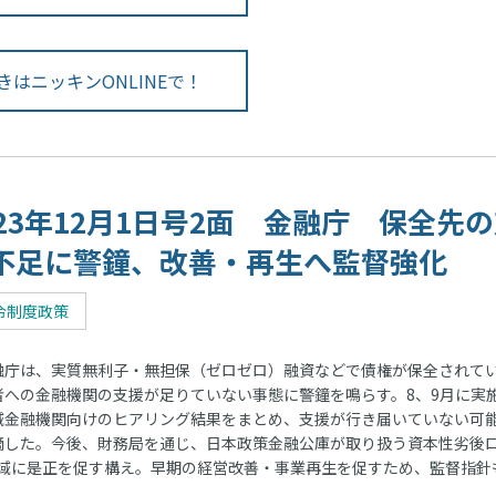
きはニッキンONLINEで！
023年12月1日号2面 金融庁 保全先
不足に警鐘、改善・再生へ監督強化
令制度政策
庁は、実質無利子・無担保（ゼロゼロ）融資などで債権が保全されて
者への金融機関の支援が足りていない事態に警鐘を鳴らす。8、9月に実
域金融機関向けのヒアリング結果をまとめ、支援が行き届いていない可
摘した。今後、財務局を通じ、日本政策金融公庫が取り扱う資本性劣後
域に是正を促す構え。早期の経営改善・事業再生を促すため、監督指針