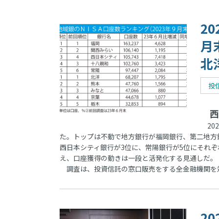
2
月
北
投
西
20
た。トップは不動で地方銀行が福岡銀行、第二地方
西日本シティ銀行が3位に、常陽銀行が5位にそれぞ
え、口座獲得の動きは一段と活発化する見通しだ。
調査は、投資信託の窓口販売をする全金融機関を対
2