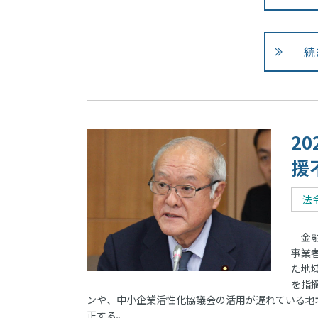
続
2
援
法
金融
事業
た地
を指
ンや、中小企業活性化協議会の活用が遅れている地
正する。