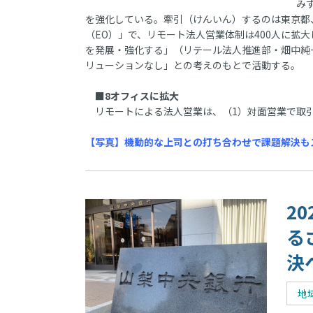
みず
を強化している。牽引（けんいん）するのは東京都
（EO）」で、リモート法人営業体制は400人に拡
を発展・強化する」（リテール法人推進部・畑中純
リューションなし」との考えのもとで活動する。
■8オフィスに拡大
リモートによる法人営業は、（1）対面営業で取引
【写真】機動的な上司との打ち合わせで課題解決も
2
る
決
地