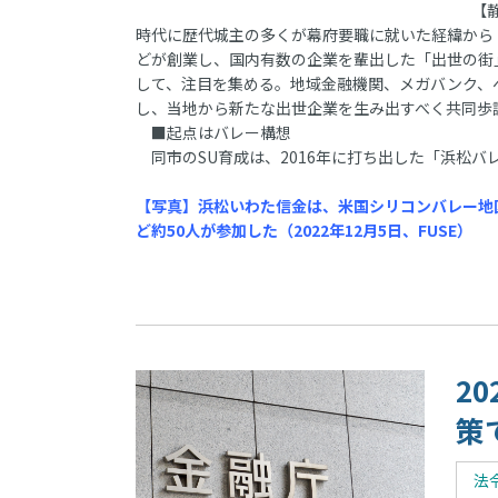
【静
時代に歴代城主の多くが幕府要職に就いた経緯から
どが創業し、国内有数の企業を輩出した「出世の街
して、注目を集める。地域金融機関、メガバンク、
し、当地から新たな出世企業を生み出すべく共同歩
■起点はバレー構想
同市のSU育成は、2016年に打ち出した「浜松バ
【写真】浜松いわた信金は、米国シリコンバレー地
ど約50人が参加した（2022年12月5日、FUSE）
2
策
法