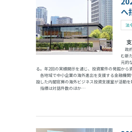
2
へ
法
支
政府
む新
元的
る。年2回の実績開示を通じ、投資案件の発掘から
各地域で中小企業の海外進出を支援する金融機関や
設した内閣官房の海外ビジネス投資支援室が活動を
指標は対話件数のほか…