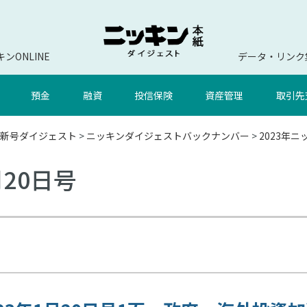
ンONLINE
データ・リンク
預金
融資
投信保険
資産管理
取引先
新号ダイジェスト
>
ニッキンダイジェストバックナンバー
>
2023年
月20日号