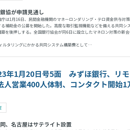
銀協が申請見通し
庁は1月16日、民間金融機関のマネーロンダリング・テロ資金供与対
する補助金の公募を開始した。高度な取引監視機能などを備える共同シ
構築を後押しする。全国銀行協会が同6日に設立したマネロン対策の新会
ィルタリングにかかる共同システム構築費として…
023年1月20日号5面 みずほ銀行、リ
法人営業400人体制、コンタクト開始1
営
岡、名古屋はサテライト設置