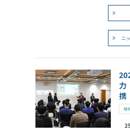
ニ
2
力
携
地
25