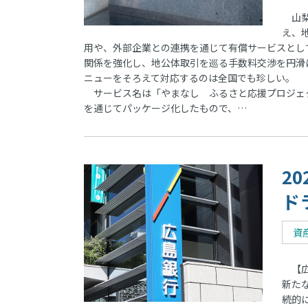
山梨
え、
用や、外部企業との連携を通じて有償サービスとし
関係を強化し、地公体取引を巡る手数料交渉を円滑
ニューをそろえて対応するのは全国でも珍しい。
サービス名は「やまなし ふるさと応援プロジェク
を通じてパッケージ化したもので、…
2
ド
資
【広
新た
続的