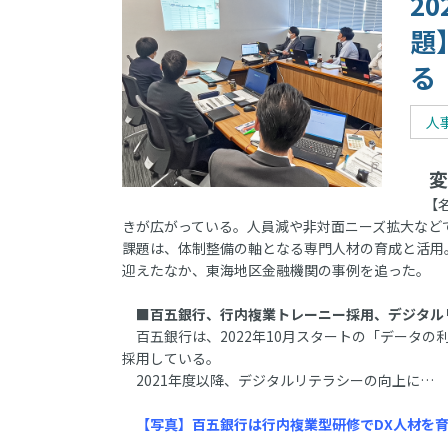
2
題
る
人
変
【名
きが広がっている。人員減や非対面ニーズ拡大など
課題は、体制整備の軸となる専門人材の育成と活用
迎えたなか、東海地区金融機関の事例を追った。
■百五銀行、行内複業トレーニー採用、デジタル
百五銀行は、2022年10月スタートの「データの
採用している。
2021年度以降、デジタルリテラシーの向上に…
【写真】百五銀行は行内複業型研修でDX人材を育成