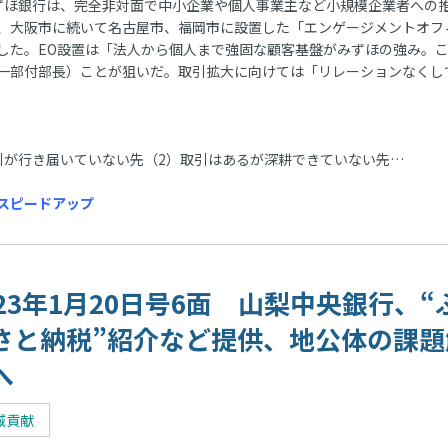
ほ銀行は、完全非対面で中小企業や個人事業主など小規模企業者への
、大阪市に続いて名古屋市、福岡市に設置した「エンゲージメントオフ
大した。EO設置は「法人から個人まで強固な顧客基盤がみずほの強み。
一部付部長）ことが狙いだ。取引拡大に向けては「リレーションなくし
が行き届いていない先（2）取引はあるが深耕できていない先…
スピードアップ
023年1月20日号6面 山梨中央銀行、“
さと納税”紹介など提供、地公体の課題
へ
域貢献