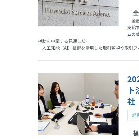
全
金融
支給
ムの
補助を申請する見通しだ。
人工知能（AI）技術を活用した取引監視や取引フ
2
ト
社
経
福