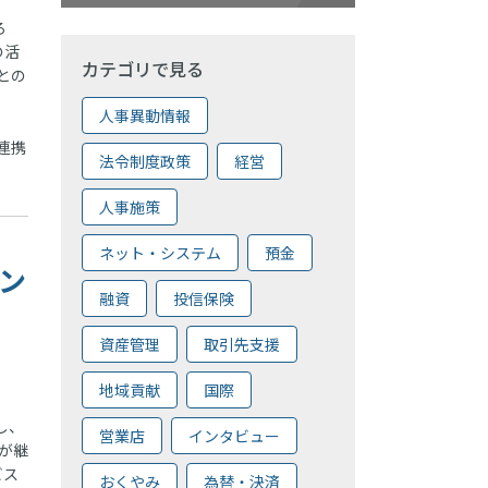
ろ
の活
カテゴリで見る
との
人事異動情報
連携
法令制度政策
経営
人事施策
ネット・システム
預金
ァン
融資
投信保険
資産管理
取引先支援
地域貢献
国際
し、
営業店
インタビュー
が継
ビス
おくやみ
為替・決済