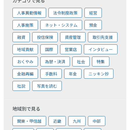
カテゴリで見る
人事異動情報
法令制度政策
経営
人事施策
ネット・システム
預金
融資
投信保険
資産管理
取引先支援
地域貢献
国際
営業店
インタビュー
おくやみ
為替・決済
社会
特集
金融再編
手数料
年金
ニッキン抄
社説
写真を読む
地域別で見る
関東・甲信越
近畿
九州
中部