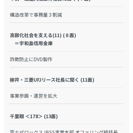
構造改革で事務量３割減
高齢化社会を支える(11) (８面)
＝宇和島信用金庫
詐欺防止にDVD製作
柳井・三菱UFJリース社長に聞く (11面)
事業参画・運営を拡大
千里眼 ＜178＞ (13面)
富士ゼロックス IBSS事業本部 オファリング統括長