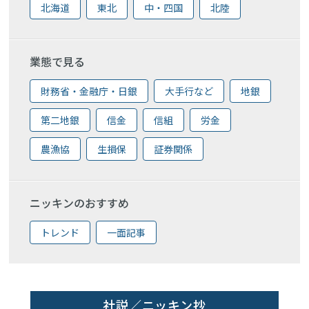
北海道
東北
中・四国
北陸
業態で見る
財務省・金融庁・日銀
大手行など
地銀
第二地銀
信金
信組
労金
農漁協
生損保
証券関係
ニッキンのおすすめ
トレンド
一面記事
社説／ニッキン抄