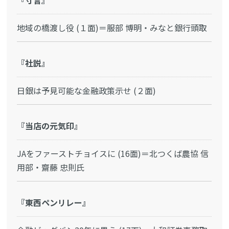
『寸言』
地域の橋渡し役 (１面)＝服部 博明・みなと銀行頭取
『社説』
日銀は予見可能な金融政策示せ (２面)
『当店の元気印』
JAをファーストチョイスに (16面)＝北つくば農協 信
用部・齋藤 忠則氏
『東西ペンリレー』