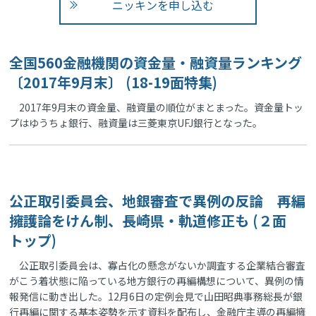
ニッキンを申し込む
全国560金融機関の資金量・融資量ランキング
〔2017年9月末〕 (18-19面特集)
2017年9月末の資金量、融資量の順位がまとまった。資金量トッ
プはゆうちょ銀行、融資量は三菱東京UFJ銀行となった。
公正取引委員会、地銀審査で異例の反論 再編
擁護論をけん制、長崎県・軌道修正も (２面
トップ)
公正取引委員会は、寡占化の懸念がないか調査する企業結合審査
がこう着状態に陥っている地方銀行の再編構想について、異例の情
報発信に動き出した。12月6日の定例会見で山田昭典事務総長が銀
行再編に関する基本姿勢を示す資料を配布し、金融庁主導の再編擁