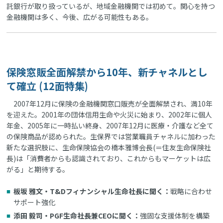
託銀行が取り扱っているが、地域金融機関では初めて。関心を持つ
金融機関は多く、今後、広がる可能性もある。
保険窓販全面解禁から10年、新チャネルとし
て確立 (12面特集)
2007年12月に保険の金融機関窓口販売が全面解禁され、満10年
を迎えた。2001年の団体信用生命や火災に始まり、2002年に個人
年金、2005年に一時払い終身、2007年12月に医療・介護など全て
の保険商品が認められた。生保界では営業職員チャネルに加わった
新たな選択肢に、生命保険協会の橋本雅博会長(＝住友生命保険社
長)は「消費者からも認識されており、これからもマーケットは広
がる」と期待する。
板坂 雅文・T&Dフィナンシャル生命社長に聞く：
戦略に合わせ
サポート強化
添田 毅司・PGF生命社長兼CEOに聞く：
強固な支援体制を構築