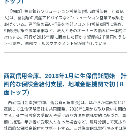
トップ)
【福岡】福岡銀行ソリューション営業部(橋爪政博部長＝行員66
人)は、富裕層の資産アドバイスなどソリューション営業で成果を
あげている。専門性の高い行員を本部フロント(営業)部門に集め、
相続税対策や事業承継など、法人とそのオーナーの悩みに一体的に
対応する。同行が2016年度に販売した預かり資産約2千億円のうち
1～2割を、同部ウェルスマネジメント室が関与している。
西武信用金庫、2018年1月に生保信託開始 計
画的な保険金給付支援、地域金融機関で初 (８
面トップ)
西武信用金庫(東京都、落合寛司理事長)は、ほがらか信託などと
連携して生命保険信託を共同開発、2018年1月から取り扱いを開始
する。死亡保険金の受取人や受け取り方法を信託契約に基づき、事
前に指定。年少者が受取人となった場合など、毎月分割して支払う
計画的な保険金給付をサポートする。三井住友信託銀行やみずほ信