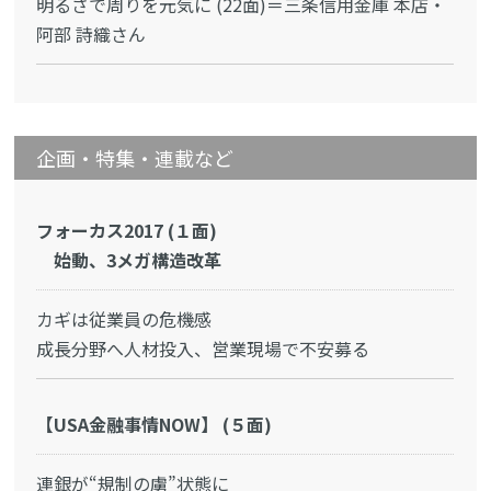
明るさで周りを元気に (22面)＝三条信用金庫 本店・
阿部 詩織さん
企画・特集・連載など
フォーカス2017 (１面)
始動、3メガ構造改革
カギは従業員の危機感
成長分野へ人材投入、営業現場で不安募る
【USA金融事情NOW】 (５面)
連銀が“規制の虜”状態に