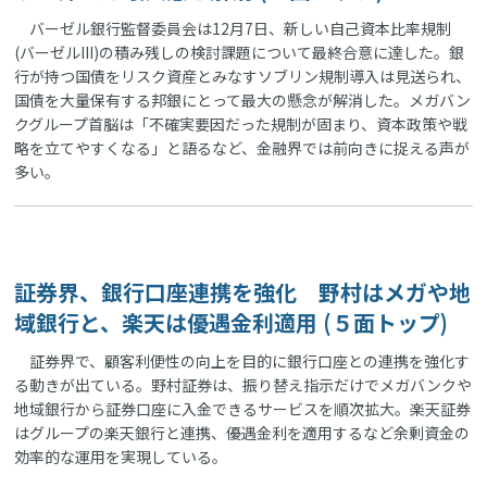
バーゼル銀行監督委員会は12月7日、新しい自己資本比率規制
(バーゼルIII)の積み残しの検討課題について最終合意に達した。銀
行が持つ国債をリスク資産とみなすソブリン規制導入は見送られ、
国債を大量保有する邦銀にとって最大の懸念が解消した。メガバン
クグループ首脳は「不確実要因だった規制が固まり、資本政策や戦
略を立てやすくなる」と語るなど、金融界では前向きに捉える声が
多い。
証券界、銀行口座連携を強化 野村はメガや地
域銀行と、楽天は優遇金利適用 (５面トップ)
証券界で、顧客利便性の向上を目的に銀行口座との連携を強化す
る動きが出ている。野村証券は、振り替え指示だけでメガバンクや
地域銀行から証券口座に入金できるサービスを順次拡大。楽天証券
はグループの楽天銀行と連携、優遇金利を適用するなど余剰資金の
効率的な運用を実現している。