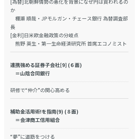
[為替]北朝鮮情勢の悪化を背景になぜ円は買われるの
か
棚瀬 順哉・JPモルガン・チェース銀行 為替調査部
長
[金利]日米欧金融政策の分岐点
熊野 英生・第一生命経済研究所 首席エコノミスト
連携強める証券子会社[9] (６面)
＝山陰合同銀行
研修で“仲介”の関心高める
補助金活用術!を指南(9) (８面)
＝会津商工信用組合
“夢”に道筋をつける