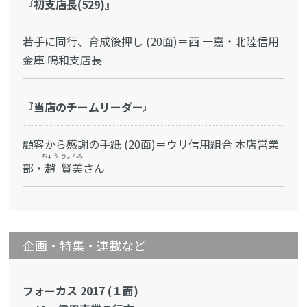
『初支店長(529)』
若手に同行、育成後押し (20面)＝西 一嘉・北陸信用
金庫 鳴和支店長
『当店のチームリーダー』
顧客から感謝の手紙 (20面)＝ウリ信用組合 本店営業
ちょう
ひょんみ
部・
趙
賢美
さん
企画・特集・連載など
フォーカス 2017 (１面)