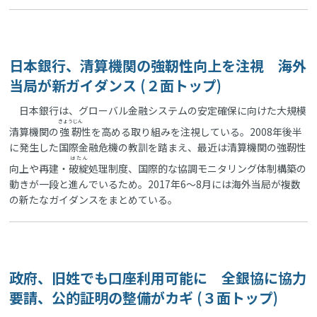
日本銀行、清算機関の強靭性向上を注視 海外
当局が新ガイダンス (２面トップ)
日本銀行は、グローバル金融システムの安定確保に向けた大規模
きょうじん
清算機関の
強靭
性を高める取り組みを注視している。2008年後半
に発生した国際金融危機の教訓を踏まえ、最近は清算機関の強靭性
はたん
向上や再建・
破綻
処理制度、国際的な協調モニタリング体制構築の
動きが一段と進んでいるため。2017年6～8月には海外当局が複数
の新たなガイダンスをまとめている。
政府、旧姓でも口座利用可能に 全銀協に協力
要請、公的証明の整備がカギ (３面トップ)