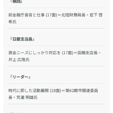
『横顔』
前金融庁長官と仕事 (17面)＝北陸財務局長・岩下 啓
希氏
『日銀支店長』
資金ニーズにしっかり対応を (17面)＝函館支店長・
井上 広隆氏
『リーダー』
時代に即した活動展開 (18面)＝第62期市銀連委員
長・荒瀧 明雄氏