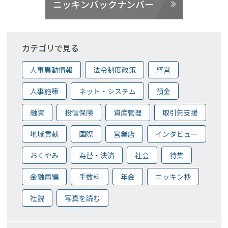
ニッキンバックナンバー
カテゴリで見る
人事異動情報
法令制度政策
経営
人事施策
ネット・システム
預金
融資
投信保険
資産管理
取引先支援
地域貢献
国際
営業店
インタビュー
おくやみ
為替・決済
社会
特集
金融再編
手数料
年金
ニッキン抄
社説
写真を読む