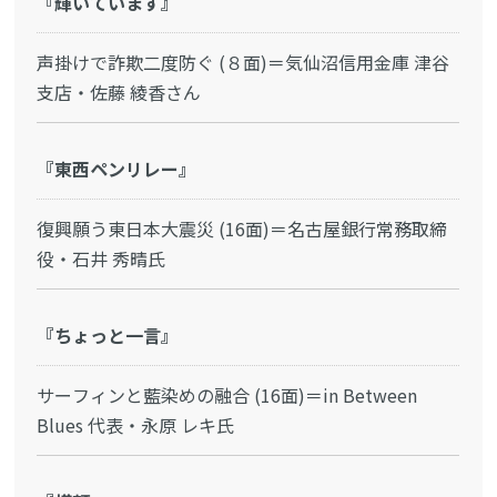
『輝いています』
声掛けで詐欺二度防ぐ (８面)＝気仙沼信用金庫 津谷
支店・佐藤 綾香さん
『東西ペンリレー』
復興願う東日本大震災 (16面)＝名古屋銀行常務取締
役・石井 秀晴氏
『ちょっと一言』
サーフィンと藍染めの融合 (16面)＝in Between
Blues 代表・永原 レキ氏