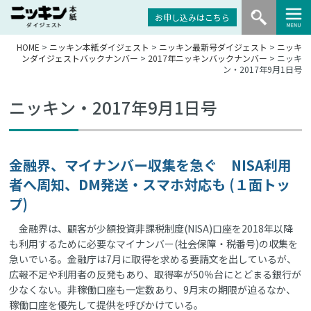
お申し込みはこちら
HOME
>
ニッキン本紙ダイジェスト
>
ニッキン最新号ダイジェスト
>
ニッキ
ンダイジェストバックナンバー
>
2017年ニッキンバックナンバー
> ニッキ
ン・2017年9月1日号
ニッキン・2017年9月1日号
金融界、マイナンバー収集を急ぐ NISA利用
者へ周知、DM発送・スマホ対応も (１面トッ
プ)
金融界は、顧客が少額投資非課税制度(NISA)口座を2018年以降
も利用するために必要なマイナンバー(社会保障・税番号)の収集を
急いでいる。金融庁は7月に取得を求める要請文を出しているが、
広報不足や利用者の反発もあり、取得率が50％台にとどまる銀行が
少なくない。非稼働口座も一定数あり、9月末の期限が迫るなか、
稼働口座を優先して提供を呼びかけている。