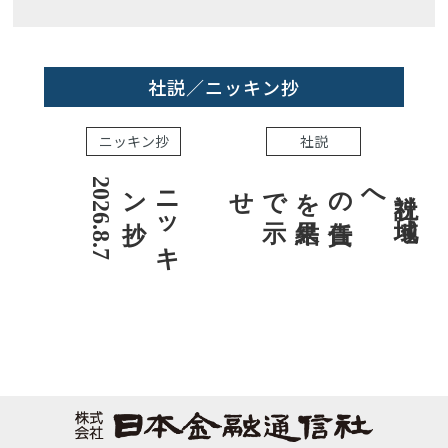
社説／ニッキン抄
ニッキン抄
社説
7
ニ
ッ
キ
ン抄
2
0
2
6
.
8
.
社説 地域への責任を結果で示せ