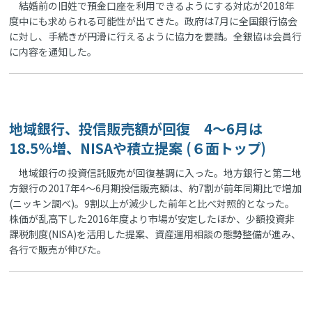
結婚前の旧姓で預金口座を利用できるようにする対応が2018年
度中にも求められる可能性が出てきた。政府は7月に全国銀行協会
に対し、手続きが円滑に行えるように協力を要請。全銀協は会員行
に内容を通知した。
地域銀行、投信販売額が回復 4～6月は
18.5％増、NISAや積立提案 (６面トップ)
地域銀行の投資信託販売が回復基調に入った。地方銀行と第二地
方銀行の2017年4～6月期投信販売額は、約7割が前年同期比で増加
(ニッキン調べ)。9割以上が減少した前年と比べ対照的となった。
株価が乱高下した2016年度より市場が安定したほか、少額投資非
課税制度(NISA)を活用した提案、資産運用相談の態勢整備が進み、
各行で販売が伸びた。