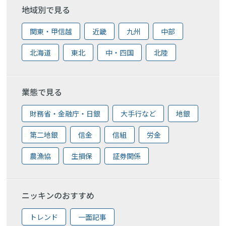
地域別で見る
関東・甲信越
近畿
九州
中部
北海道
東北
中・四国
北陸
業態で見る
財務省・金融庁・日銀
大手行など
地銀
第二地銀
信金
信組
労金
農漁協
生損保
証券関係
ニッキンのおすすめ
トレンド
一面記事