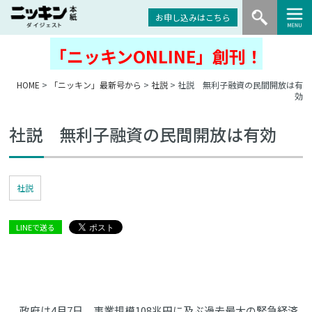
お申し込みはこちら
「ニッキンONLINE」創刊！
HOME
>
「ニッキン」最新号から
>
社説
> 社説 無利子融資の民間開放は有
効
社説 無利子融資の民間開放は有効
社説
LINEで送る
政府は4月7日、事業規模108兆円に及ぶ過去最大の緊急経済