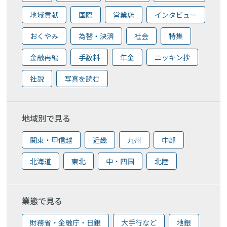
地域貢献
国際
営業店
インタビュー
おくやみ
為替・決済
社会
特集
金融再編
手数料
年金
ニッキン抄
社説
写真を読む
地域別で見る
関東・甲信越
近畿
九州
中部
北海道
東北
中・四国
北陸
業態で見る
財務省・金融庁・日銀
大手行など
地銀