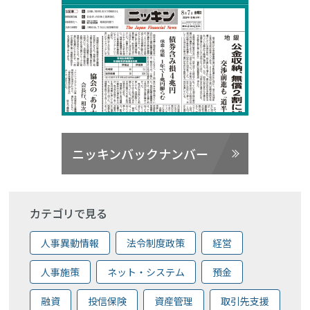
ニッキンバックナンバー
カテゴリで見る
人事異動情報
法令制度政策
経営
人事施策
ネット・システム
預金
融資
投信保険
資産管理
取引先支援