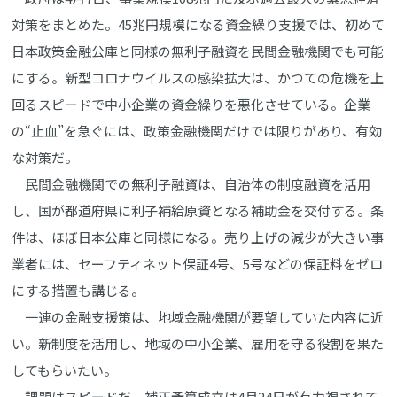
対策をまとめた。45兆円規模になる資金繰り支援では、初めて
日本政策金融公庫と同様の無利子融資を民間金融機関でも可能
にする。新型コロナウイルスの感染拡大は、かつての危機を上
回るスピードで中小企業の資金繰りを悪化させている。企業
の“止血”を急ぐには、政策金融機関だけでは限りがあり、有効
な対策だ。
民間金融機関での無利子融資は、自治体の制度融資を活用
し、国が都道府県に利子補給原資となる補助金を交付する。条
件は、ほぼ日本公庫と同様になる。売り上げの減少が大きい事
業者には、セーフティネット保証4号、5号などの保証料をゼロ
にする措置も講じる。
一連の金融支援策は、地域金融機関が要望していた内容に近
い。新制度を活用し、地域の中小企業、雇用を守る役割を果た
してもらいたい。
課題はスピードだ。補正予算成立は4月24日が有力視されて