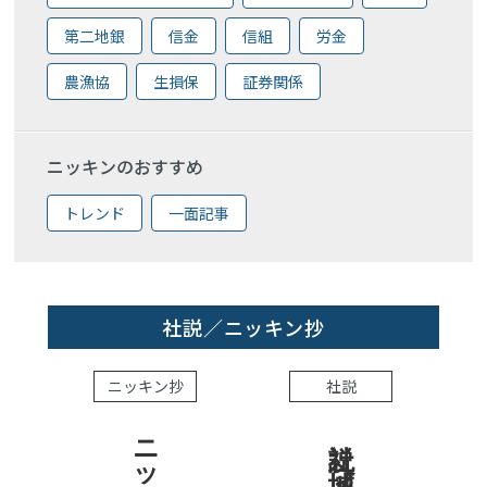
第二地銀
信金
信組
労金
農漁協
生損保
証券関係
ニッキンのおすすめ
トレンド
一面記事
社説／ニッキン抄
ニッキン抄
社説