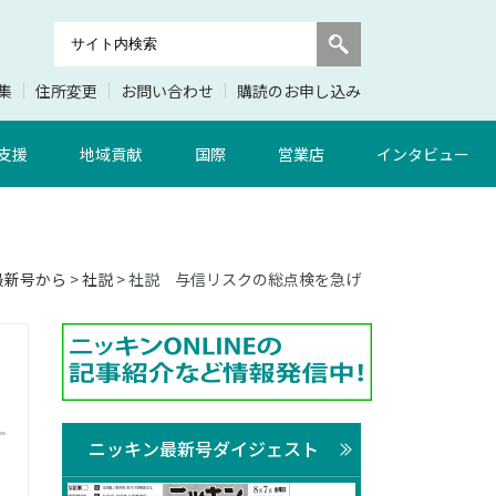
集
住所変更
お問い合わせ
購読のお申し込み
支援
地域貢献
国際
営業店
インタビュー
最新号から
>
社説
> 社説 与信リスクの総点検を急げ
ニッキン最新号ダイジェスト