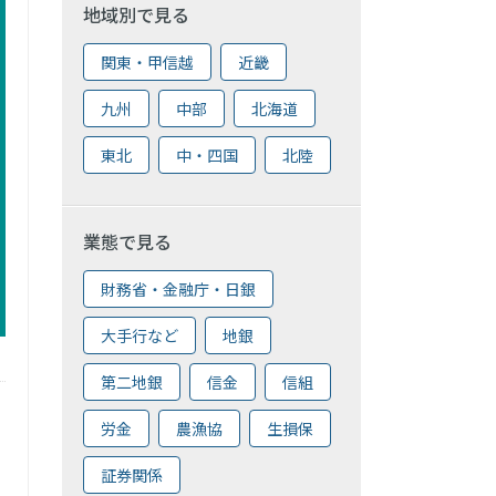
地域別で見る
関東・甲信越
近畿
九州
中部
北海道
東北
中・四国
北陸
業態で見る
財務省・金融庁・日銀
大手行など
地銀
第二地銀
信金
信組
労金
農漁協
生損保
証券関係