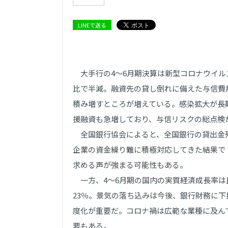
LINEで送る
大手行の4～6月期決算は新型コロナウイル
比で半減。融資先の貸し倒れに備えた与信費
積み増すところが増えている。感染拡大が長
援融資も急増しており、与信リスクの総点検
全国銀行協会によると、全国銀行の貸出金残
企業の資金繰り難に積極対応してきた結果で
求める声が強まる可能性もある。
一方、4～6月期の国内の実質経済成長率は
23％。景気の落ち込みは今後、銀行財務に
度化が重要だ。コロナ禍は広範な業種に及ん
要もある。