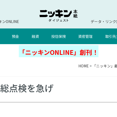
ンONLINE
データ・リンク
預金
融資
投信保険
資産管理
取引先
「ニッキンONLINE」創刊！
HOME
>
「ニッキン」
の総点検を急げ