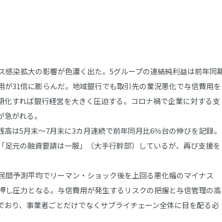
ス感染拡大の影響が色濃く出た。5グループの連結純利益は前年同
用が31倍に膨らんだ。地域銀行でも取引先の業況悪化で与信費用を
期化すれば銀行経営を大きく圧迫する。コロナ禍で企業に対する支
が急がれる。
高は5月末～7月末に3カ月連続で前年同月比6％台の伸びを記録。
「足元の融資要請は一服」（大手行幹部）しているが、再び支援を
民間予測平均でリーマン・ショック後を上回る悪化幅のマイナス
下押し圧力となる。与信費用が発生するリスクの把握と与信管理の高
でおり、事業者ごとだけでなくサプライチェーン全体に目を配る必