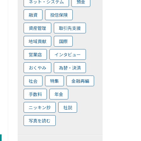
ネット・システム
預金
融資
投信保険
資産管理
取引先支援
地域貢献
国際
営業店
インタビュー
おくやみ
為替・決済
社会
特集
金融再編
手数料
年金
ニッキン抄
社説
写真を読む