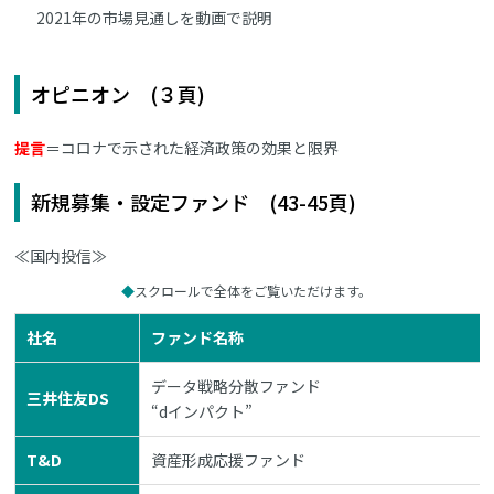
2021年の市場見通しを動画で説明
オピニオン (３頁)
提言
＝コロナで示された経済政策の効果と限界
新規募集・設定ファンド (43-45頁)
≪国内投信≫
スクロールで全体をご覧いただけます。
社名
ファンド名称
データ戦略分散ファンド
三井住友DS
“dインパクト”
T&D
資産形成応援ファンド