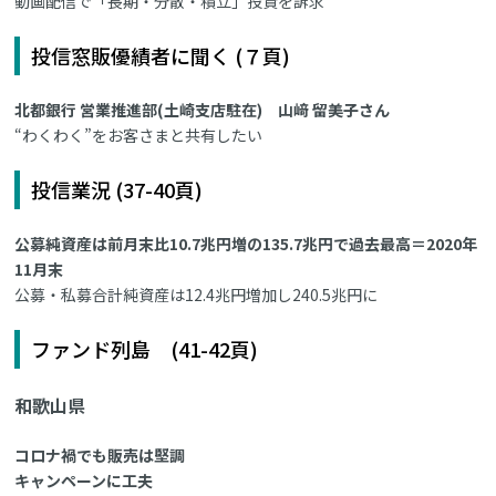
動画配信で「長期・分散・積立」投資を訴求
投信窓販優績者に聞く (７頁)
北都銀行 営業推進部(土崎支店駐在) 山﨑 留美子さん
“わくわく”をお客さまと共有したい
投信業況 (37-40頁)
公募純資産は前月末比10.7兆円増の135.7兆円で過去最高＝2020年
11月末
公募・私募合計純資産は12.4兆円増加し240.5兆円に
ファンド列島 (41-42頁)
和歌山県
コロナ禍でも販売は堅調
キャンペーンに工夫