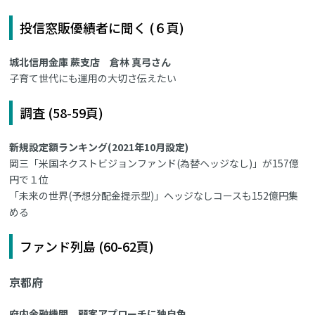
投信窓販優績者に聞く (６頁)
城北信用金庫 蕨支店 倉林 真弓さん
子育て世代にも運用の大切さ伝えたい
調査 (58-59頁)
新規設定額ランキング(2021年10月設定)
岡三「米国ネクストビジョンファンド(為替ヘッジなし)」が157億
円で１位
「未来の世界(予想分配金提示型)」ヘッジなしコースも152億円集
める
ファンド列島 (60-62頁)
京都府
府内金融機関、顧客アプローチに独自色