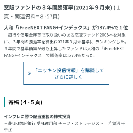
窓販ファンドの３年間騰落率(2021年９月末)
(１
頁・関連資料=８-57頁)
大和「iFreeNEXT FANG+インデックス」が137.4％で１位
銀行や信用金庫等で取り扱いのある窓販ファンド2005本を対象
に、３年間の騰落率を算出(2021年９月末基準)、ランキングした。
３年間で基準価額が最も上昇したファンドは大和の「iFreeNEXT
FANG+インデックス」で騰落率は137.4％だった。
「ニッキン投信情報」を購読して
さらに詳しく
寄稿 (４-５頁)
インフレに勝つ配当重視の株式投資
三菱UFJ信託銀行 受託運用部 チーフ・ストラテジスト 芳賀沼 千
里氏