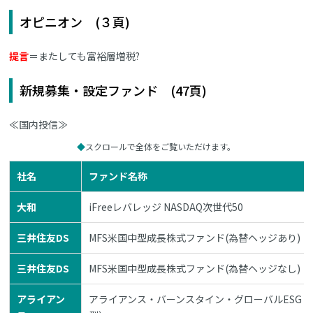
オピニオン (３頁)
提言
＝またしても富裕層増税?
新規募集・設定ファンド (47頁)
≪国内投信≫
スクロールで全体をご覧いただけます。
社名
ファンド名称
大和
iFreeレバレッジ NASDAQ次世代50
三井住友DS
MFS米国中型成長株式ファンド(為替ヘッジあり)
三井住友DS
MFS米国中型成長株式ファンド(為替ヘッジなし)
アライアン
アライアンス・バーンスタイン・グローバルESG・社