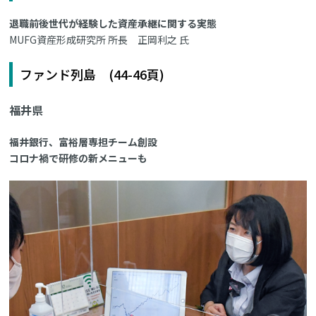
退職前後世代が経験した資産承継に関する実態
MUFG資産形成研究所 所長 正岡利之 氏
ファンド列島 (44-46頁)
福井県
福井銀行、富裕層専担チーム創設
コロナ禍で研修の新メニューも