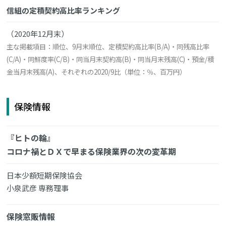
信組の定積契約高比率ランキング
（2020年12月末）
主な掲載項目：順位、9月末順位、定積契約高比率(B/A)・同残高比率
(C/A)・同鮮度率(C/B)・同当月末契約高(B)・同当月末残高(C)・預金/積
金当月末残高(A)、それぞれの2020/9比（単位：％、百万円）
保険情報
『ヒトの輪』
コロナ禍とＤＸで早まる保険業界の次の変革期
日本少額短期保険協会
小泉武彦 専務理事
保険窓販情報