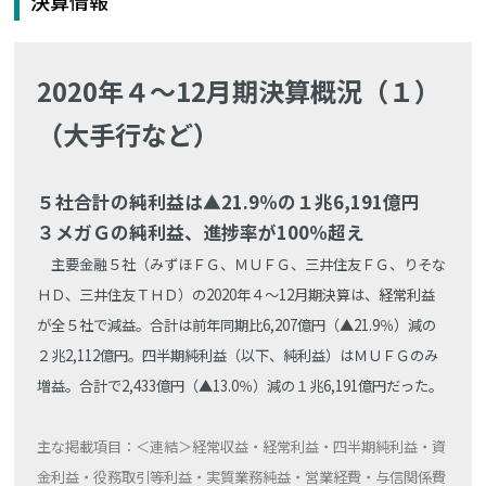
決算情報
2020年４～12月期決算概況（１）
（大手行など）
５社合計の純利益は▲21.9％の１兆6,191億円
３メガＧの純利益、進捗率が100％超え
主要金融５社（みずほＦＧ、ＭＵＦＧ、三井住友ＦＧ、りそな
ＨＤ、三井住友ＴＨＤ）の2020年４～12月期決算は、経常利益
が全５社で減益。合計は前年同期比6,207億円（▲21.9％）減の
２兆2,112億円。四半期純利益（以下、純利益）はＭＵＦＧのみ
増益。合計で2,433億円（▲13.0％）減の１兆6,191億円だった。
主な掲載項目：＜連結＞経常収益・経常利益・四半期純利益・資
金利益・役務取引等利益・実質業務純益・営業経費・与信関係費