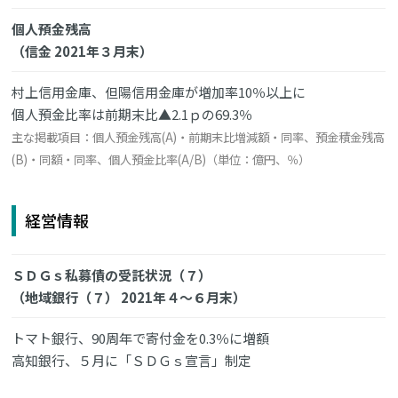
個人預金残高
（信金 2021年３月末）
村上信用金庫、但陽信用金庫が増加率10％以上に
個人預金比率は前期末比▲2.1ｐの69.3％
主な掲載項目：個人預金残高(A)・前期末比増減額・同率、預金積金残高
(B)・同額・同率、個人預金比率(A/B)（単位：億円、％）
経営情報
ＳＤＧｓ私募債の受託状況（７）
（地域銀行（７） 2021年４～６月末）
トマト銀行、90周年で寄付金を0.3％に増額
高知銀行、５月に「ＳＤＧｓ宣言」制定