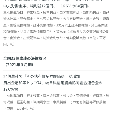
中央労働金庫、純利益12億円、＋16.6％の84億円に
主な掲載項目：経常収益・経常利益・コア業務純益・当期純利益・自己
資本比率・預金積金・うち要求払預金・うち定期預金・貸出金残・総資
産・破綻先債権額・延滞先債権額・3カ月以上延滞債権額・貸出条件緩
和債権額・リスク管理債権額合計・貸出金に占めるリスク管理債権の割
合・出資金・出資配当率・総資金利ザヤ・常勤役職員数（単位：百万
円、％）
全国32信農連の決算概況
（2021年３月期）
24信農連で「その他有価証券評価益」が増加
貸出金増加率トップは、岐阜県信用農業協同組合連合会の
17.6％増
主な掲載項目：貯金残高・貸出金残高・預け金・有価証券・貯貸率・経
常収益・経常利益・当期剰余金・事業純益・その他有価証券評価損益
（単位：百万円、％）