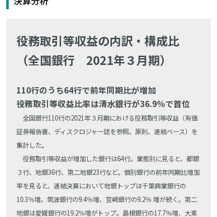
決算分析
役務取引等収益の内訳・構成比
（全国銀行 2021年３月期）
110行のうち64行で前年同期比が増加
役務取引等収益比率は清水銀行が36.9％で首位
全国銀行110行の2021年３月期における役務取引等収益（有価
証券報告書、ディスクロジャー誌を参照。原則、連結ベース）を
集計した。
役務取引等収益が増加した銀行は64行。業態別に見ると、都銀
３行、地銀36行、第二地銀23行など。個別銀行の前年同期比増加
率を見ると、連結決算において地銀トップは千葉興業銀行の
10.3％増。筑波銀行の9.4％増、宮崎銀行の9.2％ 増が続く。第二
地銀は愛媛銀行の19.2％増がトップ。島根銀行の17.7％増、大東