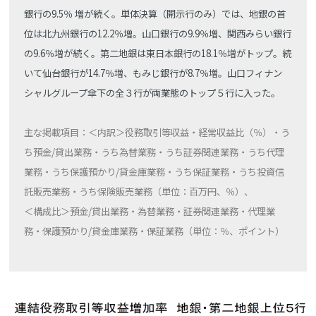
銀行の9.5％ 増が続く。単体決算（開示行のみ）では、地銀の首
位は北九州銀行の12.2％増。山口銀行の9.9％増、関西みらい銀行
の9.6％増が続く。第二地銀は東日本銀行の18.1％増がトップ。続
いて仙台銀行が14.7％増、もみじ銀行が8.7％増。山口フィナン
シャルグループ傘下の全３行が両業態のトップ５行に入った。
主な掲載項目：＜内訳＞役務取引等収益・経常収益比（％）・う
ち預金/貸出業務・うち為替業務・うち証券関連業務・うち代理
業務・うち保護預かり/貸金庫業務・うち保証業務・うち投資信
託販売業務・うち保険販売業務（単位：百万円、％）、
＜構成比＞預金/貸出業務・為替業務・証券関連業務・代理業
務・保護預かり/貸金庫業務・保証業務（単位：％、ポイント）