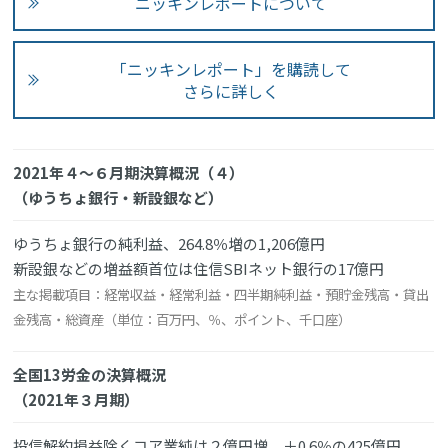
ニッキンレポートについて
「ニッキンレポート」を購読して
さらに詳しく
2021年４～６月期決算概況（４）
（ゆうちょ銀行・新設銀など）
ゆうちょ銀行の純利益、264.8％増の1,206億円
新設銀などの増益額首位は住信SBIネット銀行の17億円
主な掲載項目：経常収益・経常利益・四半期純利益・預貯金残高・貸出
金残高・総資産（単位：百万円、％、ポイント、千口座）
全国13労金の決算概況
（2021年３月期）
投信解約損益除くコア業純は２億円増、＋0.6％の425億円