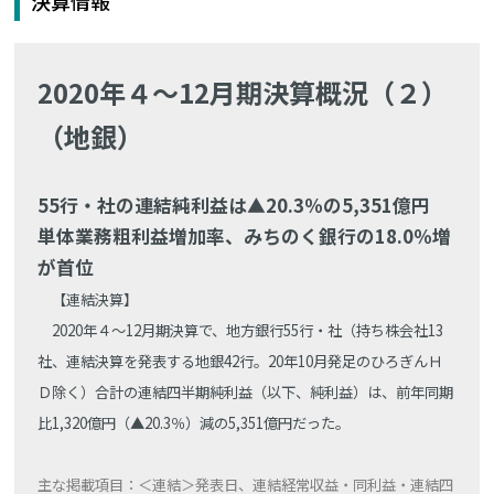
決算情報
2020年４～12月期決算概況（２）
（地銀）
55行・社の連結純利益は▲20.3％の5,351億円
単体業務粗利益増加率、みちのく銀行の18.0％増
が首位
【連結決算】
2020年４～12月期決算で、地方銀行55行・社（持ち株会社13
社、連結決算を発表する地銀42行。20年10月発足のひろぎんＨ
Ｄ除く）合計の連結四半期純利益（以下、純利益）は、前年同期
比1,320億円（▲20.3％）減の5,351億円だった。
主な掲載項目：＜連結＞発表日、連結経常収益・同利益・連結四