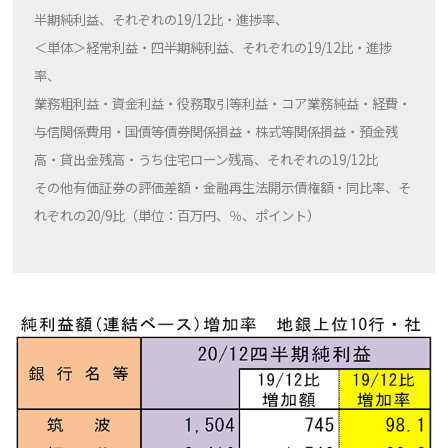
半期純利益、それぞれの19/12比・進捗率、
＜単体＞経常利益・四半期純利益、それぞれの19/12比・進捗
率、
業務粗利益・資金利益・役務取引等利益・コア業務純益・経費・
与信関係費用・国債等債券関係損益・株式等関係損益・預金残
高・貸出金残高・うち住宅ローン残高、それぞれの19/12比
その他有価証券の評価差額・金融再生法開示債権額・同比率、そ
れぞれの20/9比（単位：百万円、％、ポイント）