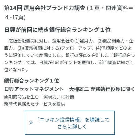
第14回 運用会社ブランド力調査
(１頁・関連資料＝
４-17頁)
日興が前回に続き銀行総合ランキング１位
窓販金融機関に対し、運用会社の(1)運用力、(2)商品開発力・企
画力、(3)(販売機関に対する)フォローアップ、(4)信頼度――をどのよ
うに評価しているか調査した。銀行の評点を合計した「銀行総合ラ
ンキング」では、日興が464ポイントを獲得し、前回調査に続き１
位となった。
銀行総合ランキング１位
日興アセットマネジメント 大柳雄二 専務執行役員に聞く
画期的商品を生む「実現力」に評価
新時代見据えたサービスを提供
「ニッキン投信情報」を購読して
さらに詳しく